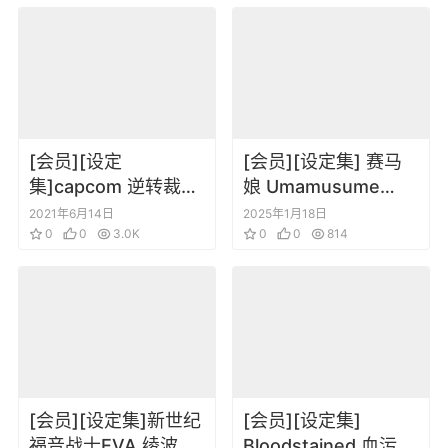
[会员][设定
[会员][设定集] 赛马
集]capcom 逆转裁判
娘 Umamusume
6 公式设定+特典画集
Pretty Derby
2021年6月14日
2025年1月18日
人物角色设定插画集
0
0
3.0K
Artworks Vol.03
0
0
814
[会员][设定集]新世纪
[会员][设定集]
福音战士EVA 绫波育
Bloodstained 血污