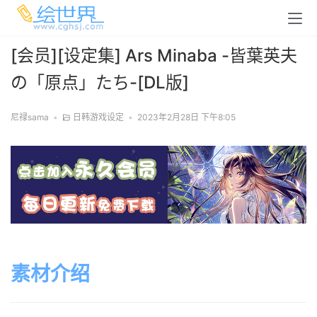
[会员][设定集] Ars Minaba -皆葉英夫
の「原点」たち-[DL版]
尼禄sama
•
日韩游戏设定
•
2023年2月28日 下午8:05
素材介绍