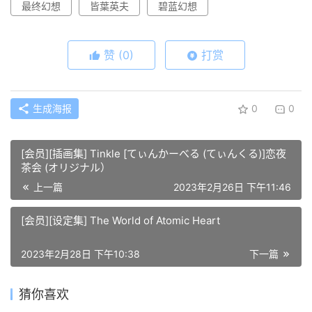
最终幻想
皆葉英夫
碧蓝幻想
赞
(0)
打赏
生成海报
0
0
[会员][插画集] Tinkle [てぃんかーべる (てぃんくる)]恋夜
茶会 (オリジナル）
上一篇
2023年2月26日 下午11:46
[会员][设定集] The World of Atomic Heart
2023年2月28日 下午10:38
下一篇
猜你喜欢