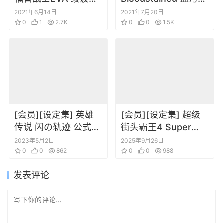
成计划with明日香补
夜之仪式 设定画集 血
2021年6月14日
2021年7月20日
完计划设定插画集
0
1
2.7K
咒之城 暗夜仪式 插画
0
0
1.5K
[会员][设定集] 英雄
[会员][设定集] 超级
传说 闪の轨迹 公式ビ
街头霸王4 Super
ジュアルコレクショ
Street Fighter IV-
2023年5月2日
2025年9月26日
ン
0
0
862
Official Complete
0
0
988
Work
发表评论