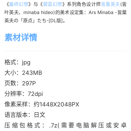
《
最终幻想
》与《
碧蓝幻想
》系列角色设计师
皆葉英夫
(皆
叶英夫、minaba hideo)的美术设定集：Ars Minaba -皆葉
英夫の「原点」たち-[DL版]。
素材详情
格式：jpg
大小：243M
B
页数：297P
分辨率：72dpi
像素采样：约1448X2048PX
语言版本：日文
压缩包格式：.7z(需要电脑解压或安卓