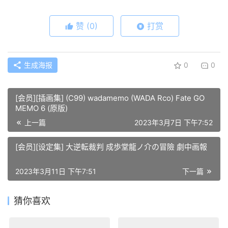
赞
(0)
打赏
生成海报
0
0
[会员][插画集] (C99) wadamemo (WADA Rco) Fate GO
MEMO 6 (原版)
上一篇
2023年3月7日 下午7:52
[会员][设定集] 大逆転裁判 成歩堂龍ノ介の冒險 劇中画報
2023年3月11日 下午7:51
下一篇
猜你喜欢