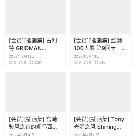
[会员][插画集] 古利
[会员][插画集] 絵師
特 GRIDMAN
100人展 第9回テーマ
UNIVERSE Memorial
「时代」
2023年8月19日
2022年5月16日
Illustration Book
0
0
1.2K
0
0
915
[会员][插画集] 宫崎
[会员][插画集] Tony
骏风之谷的娜乌西卡
光明之风 Shining
The Art of Nausicaa
Wind collection of
2023年8月16日
2025年4月11日