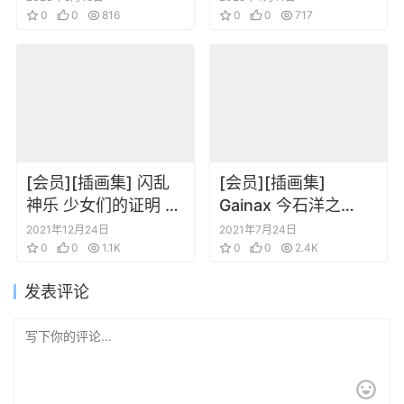
of the Valley of the
0
0
816
visual material
0
0
717
Wind
[会员][插画集] 闪乱
[会员][插画集]
神乐 少女们的证明 画
Gainax 今石洋之
集 普通版和泳装版
FLCL特别的她分镜线
2021年12月24日
2021年7月24日
0
0
1.1K
稿+设定集
0
0
2.4K
发表评论