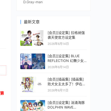
D.Gray-man
最新文章
[会员][设定集] 拉格纳强
袭天使官方设定集
2026年6月14日
[会员][设定集] BLUE
REFLECTION 幻舞少女
之剑公式ビジュアルコレ
2026年6月14日
クション (電撃の攻略本)
[会员][插画集] [插画集]
败犬女主太多了！伊右群
ARTWORKS
2026年6月11日
第
[会员][设定集] 汹涌海豚
DOLPHIN WAVE