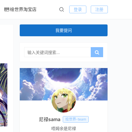
绘世界淘宝店
登录
注册
我要提问
尼禄sama
绘世界-team
唔姆余是尼禄