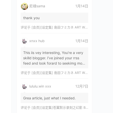
尼禄sama
1月14日
thank you
评论于
[会员][设定集] 島田フミカネ ART WORKS EXTRA Luminous Witches[DL]
xnxx hub
1月14日
This iis vey interesting, You're a very
skilld blogger. I've joined your rrss
feed and look forard to seekimg mor
of your wonderfu post. Also, I've sh…
评论于
[会员][设定集] 島田フミカネ ART WORKS EXTRA Luminous Witches[DL]
lululu.win xxx
12月7日
Grea article, just what I needed.
评论于
[会员][设定集]苍翼默示录刻之幻影 BLAZBLUE CHRONOPHANTASMA 公式設定資料集II