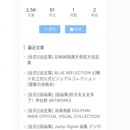
2.5K
91
1
2
文章
评论
问题
粉丝
关注
私信
最近文章
[会员][设定集] 拉格纳强袭天使官方设定
集
[会员][设定集] BLUE REFLECTION 幻舞
少女之剑公式ビジュアルコレクション
(電撃の攻略本)
[会员][插画集] [插画集]败犬女主太多
了！伊右群 ARTWORKS
[会员][设定集] 汹涌海豚 DOLPHIN
WAVE OFFICIAL VISUAL COLLECTION
[会员][插画集] Jump Digital 画集 デジガ