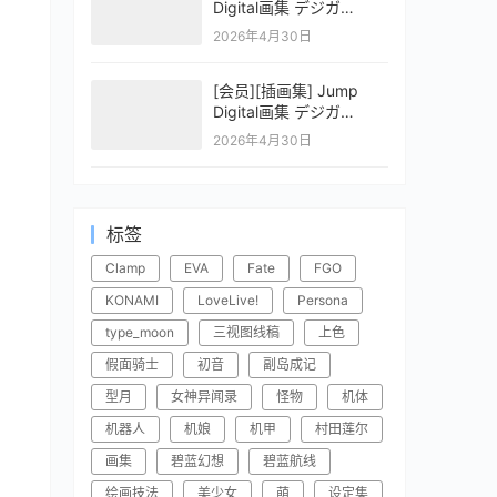
Digital画集 デジガ
CLAYMORE 2
2026年4月30日
[会员][插画集] Jump
Digital画集 デジガ
CLAYMORE 1
2026年4月30日
标签
Clamp
EVA
Fate
FGO
KONAMI
LoveLive!
Persona
type_moon
三视图线稿
上色
假面骑士
初音
副岛成记
型月
女神异闻录
怪物
机体
机器人
机娘
机甲
村田莲尔
画集
碧蓝幻想
碧蓝航线
绘画技法
美少女
萌
设定集