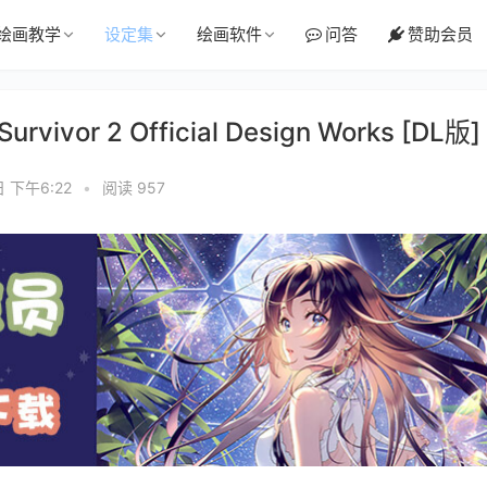
绘画教学
设定集
绘画软件
问答
赞助会员
ivor 2 Official Design Works [DL版]
日 下午6:22
•
阅读 957