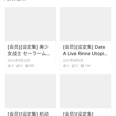
[会员][设定集] 美少
[会员][设定集] Date
女战士 セーラームー
A Live Rinne Utopia
ンCosmos 公式ビジ
约会大作战 Perfect
2023年9月23日
2021年9月4日
ュアルBOOK
0
0
691
Visual Guide 原画集
0
0
1.5K
[会员][设定集] 机动
[会员][设定集]