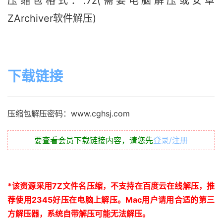
压缩包格式：.7z(需要电脑解压或安卓
ZArchiver软件解压)
下载链接
压缩包解压密码：www.cghsj.com
要查看会员下载链接内容，请您先
登录/注册
*
该资源采用
7Z
文件名压缩，不支持在百度云在线解压，推
荐使用
2345
好压在电脑上解压。
Mac
用户请用合适的第三
方解压器，系统自带解压可能无法解压。