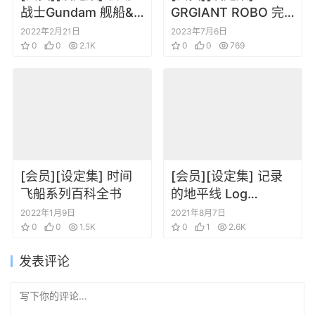
战士Gundam 舰船&
GRGIANT ROBO 完
航空机大全集 2010
全収録 ジャイアン
2022年2月21日
2023年7月6日
飞机战舰设定原画集
0
0
2.1K
ト・ロボ THE
0
0
769
ANIMATION―地球が
静止する日
[会员][设定集] 时间
[会员][设定集] 记录
飞船系列百科全书
的地平线 Log
Horizon hara
2022年1月9日
2021年8月7日
0
0
1.5K
kazuhiro CG插画原
0
1
2.6K
画集
发表评论