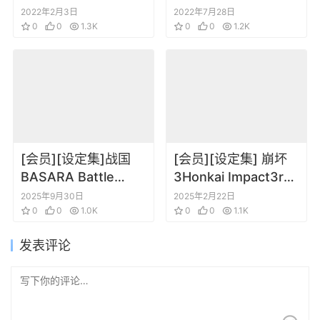
京XANADO PSV限定
Complete Guide
2022年2月3日
2022年7月28日
官方设定资料集
0
0
1.3K
0
0
1.2K
[会员][设定集]战国
[会员][设定集] 崩坏
BASARA Battle
3Honkai Impact3rd
Heroes Official
Original Art VOL.1
2025年9月30日
2025年2月22日
Complete Works
0
0
1.0K
0
0
1.1K
发表评论