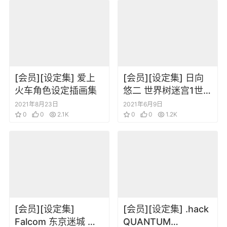
[会员][设定集] 爱上
[会员][设定集] 日向
火车角色设定插画集
悠二 世界树迷宫1世界
树迷宫2：诸王的圣杯
2021年8月23日
2021年6月9日
0
0
2.1K
设定资料集
0
0
1.2K
[会员][设定集]
[会员][设定集] .hack
Falcom 东京迷城 东
QUANTUM