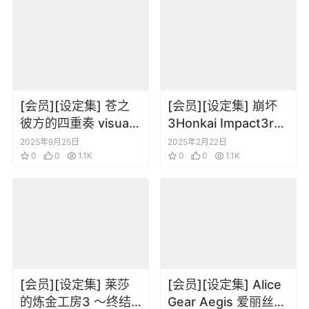
[会员][设定集] 苍之
[会员][设定集] 崩坏
彼方的四重奏 visual
3Honkai Impact3rd
fan book
Original Art VOL.1
2025年9月25日
2025年2月22日
0
0
1.1K
0
0
1.1K
[会员][设定集] 莱莎
[会员][设定集] Alice
的炼金工房3 ～终结
Gear Aegis 爱丽丝机