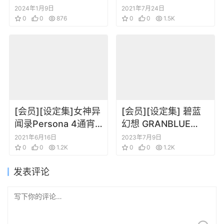
之炼金术士与秘密钥
甲 女神装置 设定原画
2024年1月9日
2021年7月24日
匙～
0
0
876
集
0
0
1.5K
[会员][设定集]女神异
[会员][设定集] 碧蓝
闻录Persona 4通宵
幻想 GRANBLUE
热舞设定插画原画设
FANTASY Versus
2021年6月16日
2023年7月9日
定集
0
0
1.2K
Official Artworks
0
0
1.2K
发表评论