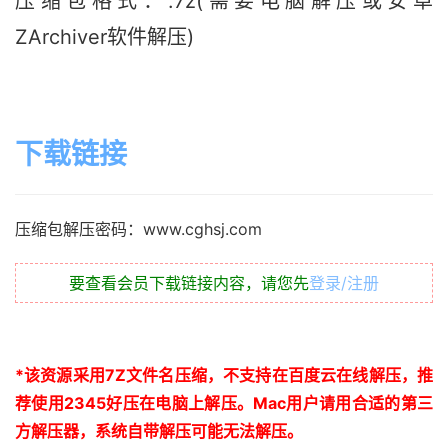
压缩包格式：.7z(需要电脑解压或安卓
ZArchiver软件解压)
下载链接
压缩包解压密码：www.cghsj.com
要查看会员下载链接内容，请您先
登录/注册
*
该资源采用
7Z
文件名压缩，不支持在百度云在线解压，推
荐使用
2345
好压在电脑上解压。
Mac
用户请用合适的第三
方解压器，系统自带解压可能无法解压。