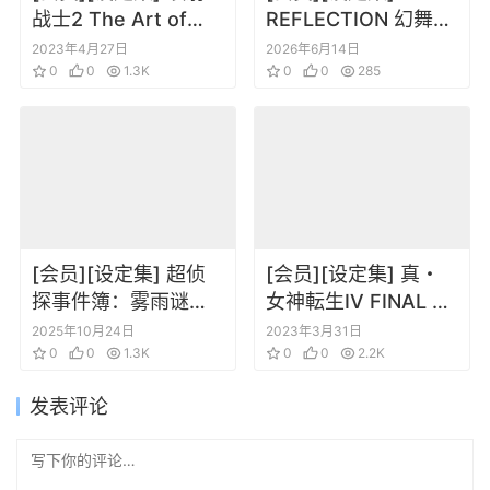
战士2 The Art of
REFLECTION 幻舞少
Splatoon 2
女之剑公式ビジュア
2023年4月27日
2026年6月14日
0
0
1.3K
ルコレクション (電撃
0
0
285
の攻略本)
[会员][设定集] 超侦
[会员][设定集] 真・
探事件簿：雾雨谜宫
女神転生IV FINAL 公
Master Detective
式設定資料集+神話世
2025年10月24日
2023年3月31日
Archives RAIN
0
0
1.3K
界への旅
0
0
2.2K
CODE Official
发表评论
Artworks