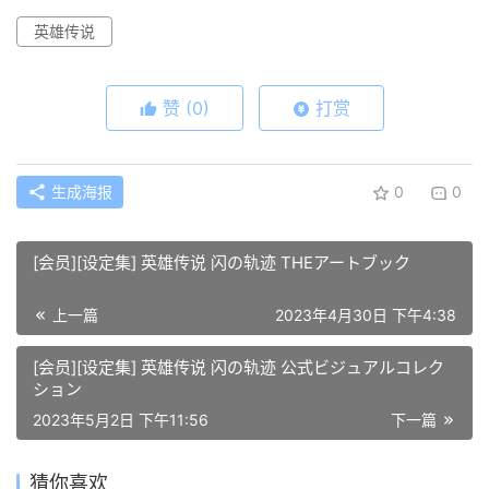
英雄传说
赞
(0)
打赏
生成海报
0
0
[会员][设定集] 英雄传说 闪の轨迹 THEアートブック
上一篇
2023年4月30日 下午4:38
[会员][设定集] 英雄传说 闪の轨迹 公式ビジュアルコレク
ション
2023年5月2日 下午11:56
下一篇
猜你喜欢