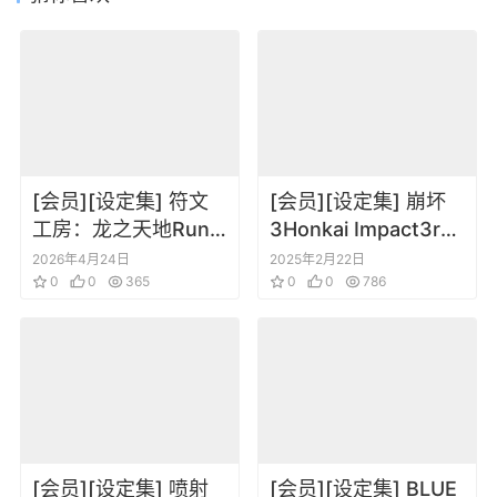
[会员][设定集] 符文
[会员][设定集] 崩坏
工房：龙之天地Rune
3Honkai Impact3rd
Factory Guardians
Original Art VOL.2
2026年4月24日
2025年2月22日
of Azuma – Official
0
0
365
0
0
786
Art Book
[会员][设定集] 喷射
[会员][设定集] BLUE