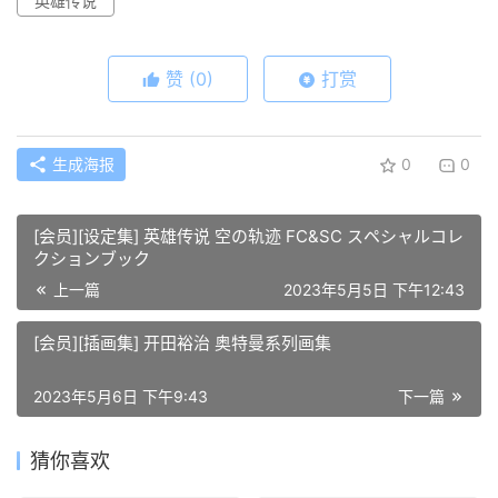
英雄传说
赞
(0)
打赏
生成海报
0
0
[会员][设定集] 英雄传说 空の轨迹 FC&SC スペシャルコレ
クションブック
上一篇
2023年5月5日 下午12:43
[会员][插画集] 开田裕治 奥特曼系列画集
2023年5月6日 下午9:43
下一篇
猜你喜欢