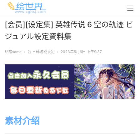
[会员][设定集] 英雄传说 6 空の轨迹 ビ
ジュアル設定資料集
尼禄sama
•
日韩游戏设定
•
2023年5月6日 下午9:37
素材介绍