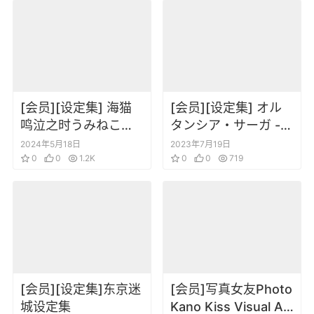
[会员][设定集] 海猫
[会员][设定集] オル
鸣泣之时うみねこの
タンシア・サーガ -蒼
なく頃に Character
の騎士団- 公式ビジュ
2024年5月18日
2023年7月19日
of the Slot Golden
0
0
1.2K
アルファンブック 2
0
0
719
Witch
[会员][设定集]东京迷
[会员]写真女友Photo
城设定集
Kano Kiss Visual Art