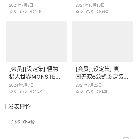
Works [Digital]
2021年7月2日
2024年10月13日
0
0
1.1K
0
0
992
[会员][设定集] 怪物
[会员][设定集] 真三
猎人世界MONSTER
国无双6公式设定资料
HUNTER WORLD
集
2024年5月7日
2021年7月25日
THE OFFICIAL
0
0
1.2K
0
0
1.2K
COMPLETE WORKS
发表评论