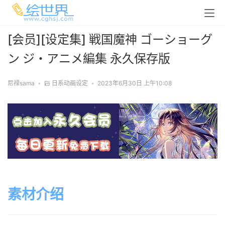
[会员][设定集] 戦国魔神 ゴーショーグ
ン ジ・アニメ編集 永久保存版
尼禄sama
•
日系动画设定
•
2023年6月30日 上午10:08
素材介绍