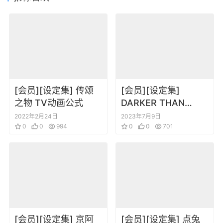
[会员][设定集] 传颂
[会员][设定集]
之物 TV动画公式
DARKER THAN
BLACK -流星の双子-
2022年2月24日
2023年7月9日
0
0
994
VISUAL FAN BOOK
0
0
701
[会员][设定集] 京阿
[会员][设定集] 点兔