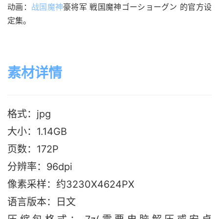
动画：
战国魔神
豪将军 戦国魔神ゴーショーグン 的官方设
定集。
素材详情
格式：jpg
大小：1.14G
B
页数：172P
分辨率：96dpi
像素采样：约3230X4624PX
语言版本：日文