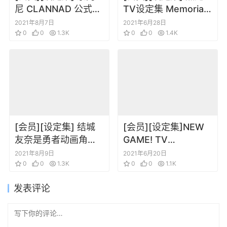
尼 CLANNAD 公式设
TV设定集 Memorial
定动画分镜原画集
Blend
2021年8月7日
2021年6月28日
0
0
1.3K
0
0
1.4K
[会员][设定集] 结城
[会员][设定集]NEW
友奈是勇者动画角色
GAME! TV
设定插画集
Animation Offiical
2021年8月9日
2021年6月20日
0
0
1.3K
Guide
0
0
1.1K
发表评论