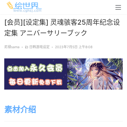
[会员][设定集] 灵魂骇客25周年纪念设
定集 アニバーサリーブック
尼禄sama
•
日韩游戏设定
•
2023年7月5日 上午8:08
素材介绍