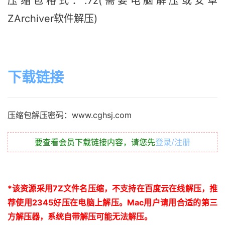
压缩包格式：.7z(需要电脑解压或安卓
ZArchiver软件解压)
下载链接
压缩包解压密码：www.cghsj.com
要查看会员下载链接内容，请您先
登录/注册
*
该资源采用
7Z
文件名压缩，不支持在百度云在线解压，推
荐使用
2345
好压在电脑上解压。
Mac
用户请用合适的第三
方解压器，系统自带解压可能无法解压。