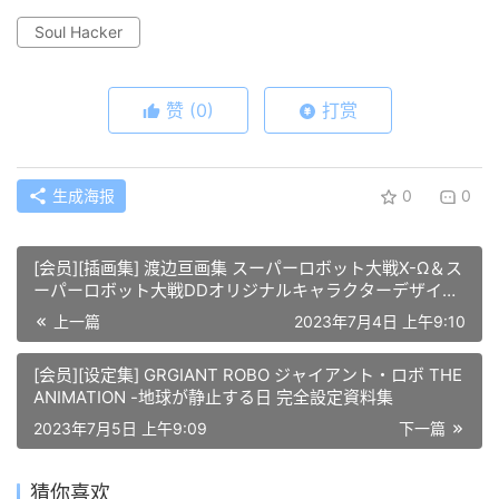
Soul Hacker
赞
(0)
打赏
生成海报
0
0
[会员][插画集] 渡边亘画集 スーパーロボット大戦X-Ω＆ス
ーパーロボット大戦DDオリジナルキャラクターデザイン
＆イラスト集
上一篇
2023年7月4日 上午9:10
[会员][设定集] GRGIANT ROBO ジャイアント・ロボ THE
ANIMATION -地球が静止する日 完全設定資料集
2023年7月5日 上午9:09
下一篇
猜你喜欢