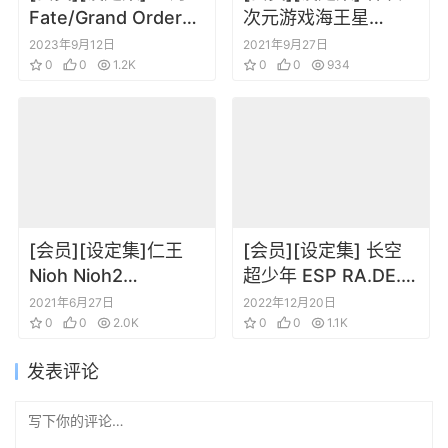
Fate/Grand Order
次元游戏海王星
Material XIII
Re;Birth3 V世纪
2023年9月12日
2021年9月27日
0
0
1.2K
Visual Collection
0
0
934
[会员][设定集]仁王
[会员][设定集] 长空
Nioh Nioh2
超少年 ESP RA.DE.Ψ
ARTBOOK
Reprint Official
2021年6月27日
2022年12月20日
0
0
2.0K
Design Works
0
0
1.1K
发表评论