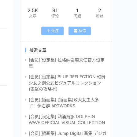
2.5K
91
1
2
文章
评论
问题
粉丝
关注
私信
最近文章
[会员][设定集] 拉格纳强袭天使官方设定
集
[会员][设定集] BLUE REFLECTION 幻舞
少女之剑公式ビジュアルコレクション
(電撃の攻略本)
[会员][插画集] [插画集]败犬女主太多
了！伊右群 ARTWORKS
[会员][设定集] 汹涌海豚 DOLPHIN
WAVE OFFICIAL VISUAL COLLECTION
[会员][插画集] Jump Digital 画集 デジガ