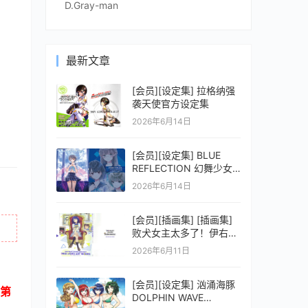
D.Gray-man
最新文章
[会员][设定集] 拉格纳强
袭天使官方设定集
2026年6月14日
[会员][设定集] BLUE
REFLECTION 幻舞少女
之剑公式ビジュアルコレ
2026年6月14日
クション (電撃の攻略本)
[会员][插画集] [插画集]
败犬女主太多了！伊右群
ARTWORKS
2026年6月11日
[会员][设定集] 汹涌海豚
第
DOLPHIN WAVE