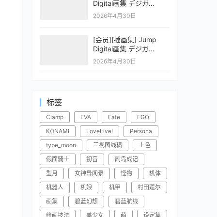
Digital画集 デジガ
CLAYMORE 2
2026年4月30日
[会员][插画集] Jump
Digital画集 デジガ
CLAYMORE 1
2026年4月30日
标签
Clamp
EVA
Fate
FGO
KONAMI
LoveLive!
Persona
type_moon
三视图线稿
上色
假面骑士
初音
副岛成记
型月
女神异闻录
怪物
机体
机器人
机娘
机甲
村田莲尔
画集
碧蓝幻想
碧蓝航线
绘画技法
美少女
萌
设定集