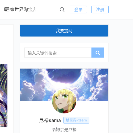
绘世界淘宝店
登录
注册
我要提问
尼禄sama
绘世界-team
唔姆余是尼禄