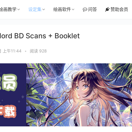
绘画教学
设定集
绘画软件
问答
赞助会员
 BD Scans + Booklet
日 上午11:44
•
阅读 928