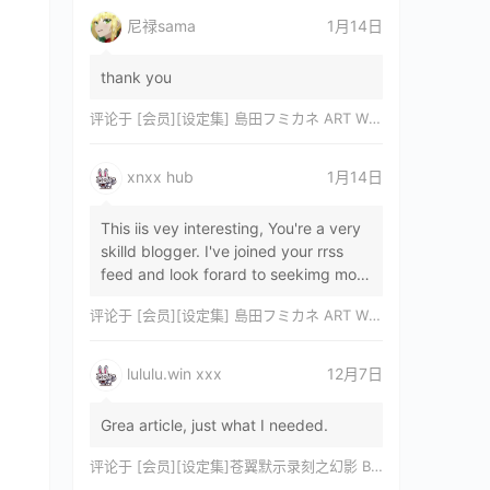
尼禄sama
1月14日
thank you
评论于
[会员][设定集] 島田フミカネ ART WORKS EXTRA Luminous Witches[DL]
xnxx hub
1月14日
This iis vey interesting, You're a very
skilld blogger. I've joined your rrss
feed and look forard to seekimg mor
of your wonderfu post. Also, I've sh…
评论于
[会员][设定集] 島田フミカネ ART WORKS EXTRA Luminous Witches[DL]
lululu.win xxx
12月7日
Grea article, just what I needed.
评论于
[会员][设定集]苍翼默示录刻之幻影 BLAZBLUE CHRONOPHANTASMA 公式設定資料集II