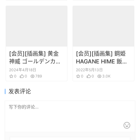
[会员][插画集] 黄金
[会员][插画集] 鋼姫
神威 ゴールデンカム
HAGANE HIME 飯沼
イ公式ファンブック
俊規画集
2024年4月18日
2022年5月13日
探究者たちの記録
0
0
789
0
0
3.0K
发表评论