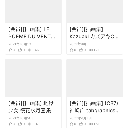
[会员][插画集] LE
[会员][插画集]
POEME DU VENT
Kazuaki カズアキCG
ET DES ARBRES 風
原画插画集
2021年10月10日
2021年8月5日
と木の詩 竹宮恵子豪
0
0
1.4K
0
0
1.2K
華イラスト集
[会员][插画集] 地狱
[会员][插画集] (C87)
少女 镜花水月画集
神崎广 tabgraphics
(かんざきひろ)
2021年10月20日
2022年4月18日
0
0
1.1K
Roughsketches
0
0
1.5K