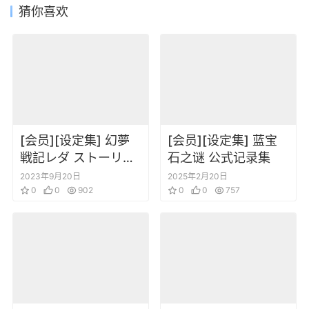
猜你喜欢
[会员][设定集] 幻夢
[会员][设定集] 蓝宝
戦記レダ ストーリー
石之谜 公式记录集
アルバム
2023年9月20日
2025年2月20日
0
0
902
0
0
757