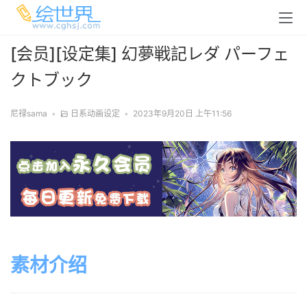
[会员][设定集] 幻夢戦記レダ パーフェ
クトブック
尼禄sama
•
日系动画设定
•
2023年9月20日 上午11:56
素材介绍