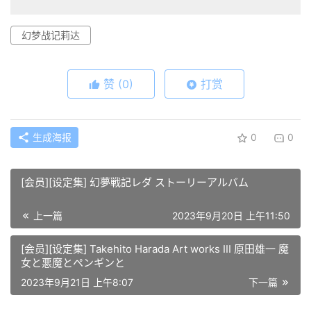
幻梦战记莉达
赞
(0)
打赏
生成海报
0
0
[会员][设定集] 幻夢戦記レダ ストーリーアルバム
上一篇
2023年9月20日 上午11:50
[会员][设定集] Takehito Harada Art works III 原田雄一 魔
女と悪魔とペンギンと
2023年9月21日 上午8:07
下一篇