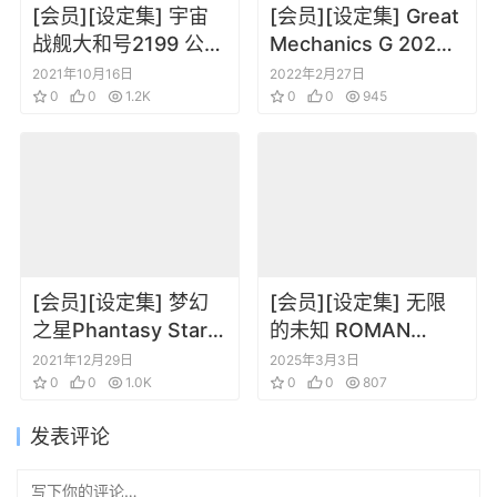
[会员][设定集] 宇宙
[会员][设定集] Great
战舰大和号2199 公式
Mechanics G 2020
设定资料集
四季季刊合集
2021年10月16日
2022年2月27日
GARMILLAS
0
0
1.2K
0
0
945
[会员][设定集] 梦幻
[会员][设定集] 无限
之星Phantasy Star
的未知 ROMAN
Universe – Visual
ALBUM infinite ∞
2021年12月29日
2025年3月3日
Book 01
0
0
1.0K
RYVIUS
0
0
807
发表评论