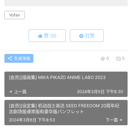
Vofan
赞
(0)
打赏
生成海报
0
0
[会员][插画集] MIKA PIKAZO ANIME LABO 2023
上一篇
2024年3月5日 下午8:30
[会员][设定集] 机动战士高达 SEED FREEDOM 20周年纪
念剧场版通常版和豪华版パンフレット
2024年3月6日 下午8:53
下一篇