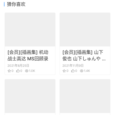
猜你喜欢
[会员][插画集] 机动
[会员][插画集] 山下
战士高达 MS回顾录
俊也 山下しゅんや 作
品集III One Voice
2021年8月25日
2021年11月9日
0
0
1.0K
0
0
1.4K