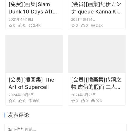
[免费][画集]Slam
[会员][画集]纪伊カン
Dunk 10 Days After
ナ queue Kanna Kii
That10ら 灌篮高手
春风 海边的异邦人
2021年4月16日
2021年6月14日
10日后 井上雄彦画集
0
0
2.4K
0
0
2.2K
[会员][插画集] The
[会员][插画集]传颂之
Art of Supercell
物 虚伪的假面 二人的
白皇 公式设定集
2024年10月5日
2021年6月25日
0
0
869
0
0
926
发表评论