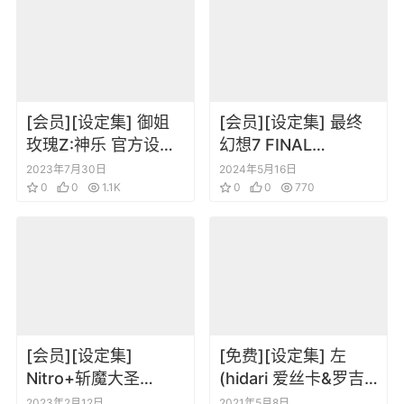
[会员][设定集] 御姐
[会员][设定集] 最终
玫瑰Z:神乐 官方设定
幻想7 FINAL
攻略
FANTASY VII
2023年7月30日
2024年5月16日
0
0
1.1K
REBIRTH
0
0
770
ULTIMANIA
[会员][设定集]
[免费][设定集] 左
Nitro+斩魔大圣
(hidari 爱丝卡&罗吉
Legitimate
的炼金工房～黄昏天
2023年2月12日
2021年5月8日