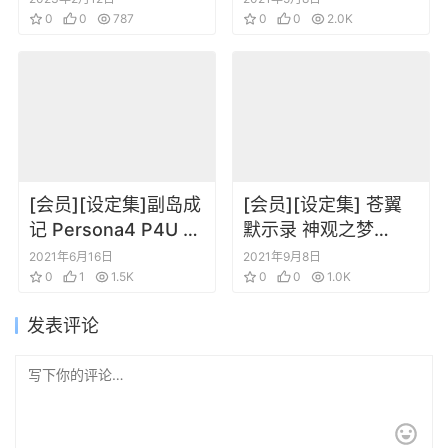
Demonbane
0
0
787
空之炼金术士～ 特典
0
0
2.0K
画集
[会员][设定集]副岛成
[会员][设定集] 苍翼
记 Persona4 P4U 女
默示录 神观之梦
神异闻录4 设定插画
BLAZBLUE
2021年6月16日
2021年9月8日
原画设定集
0
1
1.5K
CENTRALFICTION
0
0
1.0K
发表评论