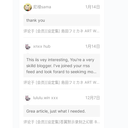
尼禄sama
1月14日
thank you
评论于
[会员][设定集] 島田フミカネ ART WORKS EXTRA Luminous Witches[DL]
xnxx hub
1月14日
This iis vey interesting, You're a very
skilld blogger. I've joined your rrss
feed and look forard to seekimg mor
of your wonderfu post. Also, I've sh…
评论于
[会员][设定集] 島田フミカネ ART WORKS EXTRA Luminous Witches[DL]
lululu.win xxx
12月7日
Grea article, just what I needed.
评论于
[会员][设定集]苍翼默示录刻之幻影 BLAZBLUE CHRONOPHANTASMA 公式設定資料集II