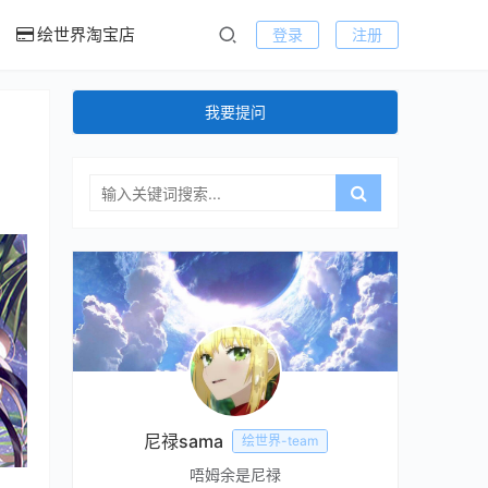
绘世界淘宝店
登录
注册
我要提问
尼禄sama
绘世界-team
唔姆余是尼禄