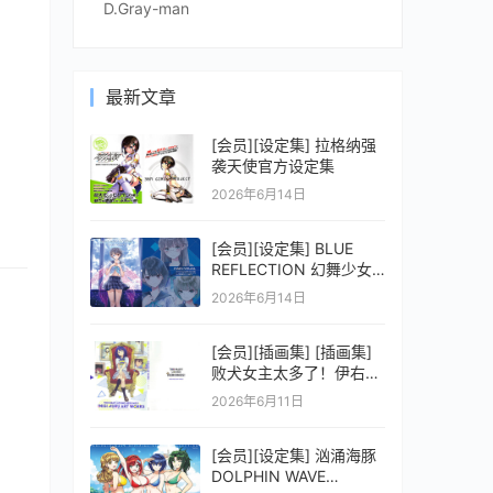
D.Gray-man
最新文章
[会员][设定集] 拉格纳强
袭天使官方设定集
2026年6月14日
[会员][设定集] BLUE
REFLECTION 幻舞少女
之剑公式ビジュアルコレ
2026年6月14日
クション (電撃の攻略本)
[会员][插画集] [插画集]
败犬女主太多了！伊右群
ARTWORKS
2026年6月11日
[会员][设定集] 汹涌海豚
DOLPHIN WAVE