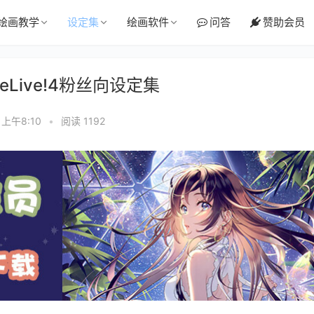
绘画教学
设定集
绘画软件
问答
赞助会员
oveLive!4粉丝向设定集
 上午8:10
•
阅读 1192