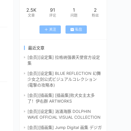
2.5K
91
1
2
文章
评论
问题
粉丝
关注
私信
最近文章
[会员][设定集] 拉格纳强袭天使官方设定
集
[会员][设定集] BLUE REFLECTION 幻舞
少女之剑公式ビジュアルコレクション
(電撃の攻略本)
[会员][插画集] [插画集]败犬女主太多
了！伊右群 ARTWORKS
[会员][设定集] 汹涌海豚 DOLPHIN
WAVE OFFICIAL VISUAL COLLECTION
[会员][插画集] Jump Digital 画集 デジガ