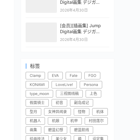
Digital画集 デジガ
CLAYMORE 2
2026年4月30日
[会员][插画集] Jump
Digital画集 デジガ
CLAYMORE 1
2026年4月30日
标签
Clamp
EVA
Fate
FGO
KONAMI
LoveLive!
Persona
type_moon
三视图线稿
上色
假面骑士
初音
副岛成记
型月
女神异闻录
怪物
机体
机器人
机娘
机甲
村田莲尔
画集
碧蓝幻想
碧蓝航线
绘画技法
美少女
萌
设定集