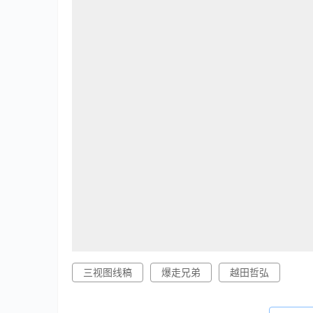
三视图线稿
爆走兄弟
越田哲弘