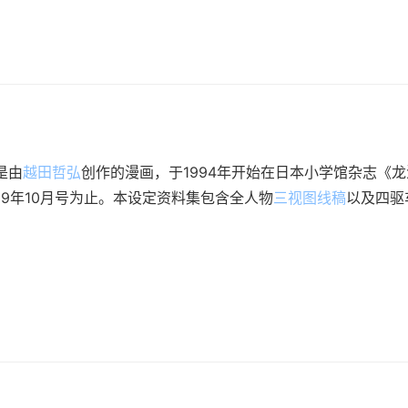
是由
越田哲弘
创作的漫画，于1994年开始在日本小学馆杂志《龙
1999年10月号为止。本设定资料集包含全人物
三视图线稿
以及四驱