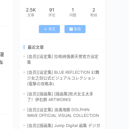
2.5K
91
1
2
文章
评论
问题
粉丝
关注
私信
最近文章
漫
[会员][设定集] 拉格纳强袭天使官方设定
集
车
[会员][设定集] BLUE REFLECTION 幻舞
少女之剑公式ビジュアルコレクション
(電撃の攻略本)
[会员][插画集] [插画集]败犬女主太多
了！伊右群 ARTWORKS
[会员][设定集] 汹涌海豚 DOLPHIN
WAVE OFFICIAL VISUAL COLLECTION
[会员][插画集] Jump Digital 画集 デジガ