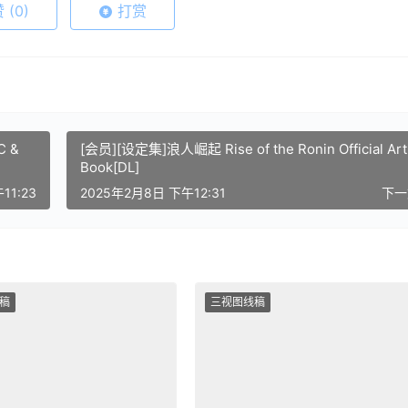
赞
(0)
打赏
C &
[会员][设定集]浪人崛起 Rise of the Ronin Official Art
Book[DL]
11:23
2025年2月8日 下午12:31
下
稿
三视图线稿