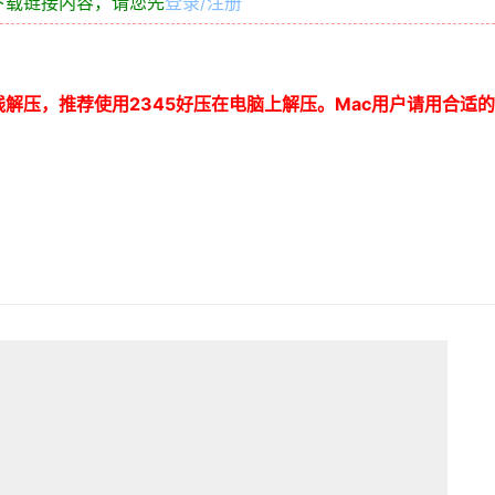
下载链接内容，请您先
登录/注册
线解压，推荐使用
2345
好压在电脑上解压。
Mac
用户请用合适的