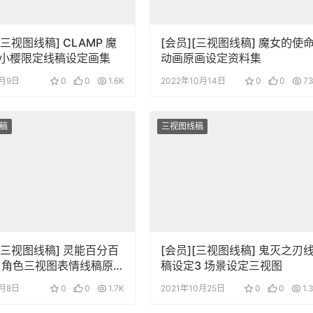
[三视图线稿] CLAMP 魔
[会员][三视图线稿] 魔女的使
小樱限定线稿设定画集
动画原画设定资料集
7月9日
0
0
1.6K
2022年10月14日
0
0
7
稿
三视图线稿
][三视图线稿] 灵能百分百
[会员][三视图线稿] 鬼灭之刃
原
稿设定3 场景设定三视图
8月8日
0
0
1.7K
2021年10月25日
0
0
1.