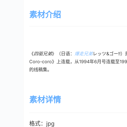
素材介绍
《
四驱兄弟
》（日语：
爆走兄弟
レッツ&ゴー!!）
Coro-coro》上连载，从1994年6月号连载至
的线稿集。
素材详情
格式：jpg