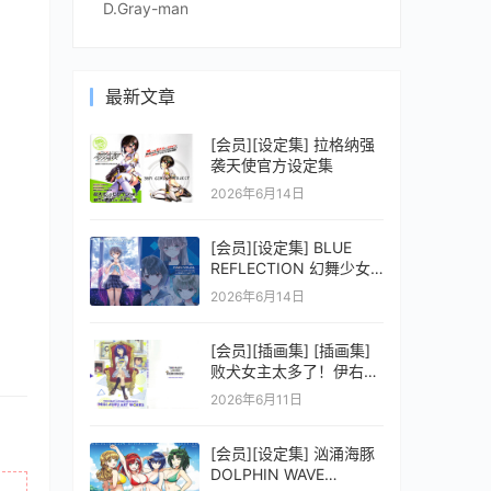
D.Gray-man
最新文章
[会员][设定集] 拉格纳强
袭天使官方设定集
2026年6月14日
[会员][设定集] BLUE
REFLECTION 幻舞少女
之剑公式ビジュアルコレ
2026年6月14日
クション (電撃の攻略本)
[会员][插画集] [插画集]
败犬女主太多了！伊右群
ARTWORKS
2026年6月11日
[会员][设定集] 汹涌海豚
DOLPHIN WAVE