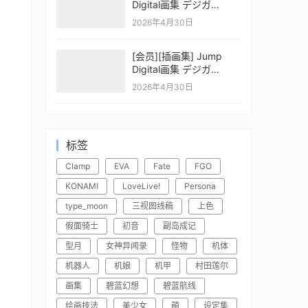
Digital画集 デジガ
CLAYMORE 2
2026年4月30日
[会员][插画集] Jump
Digital画集 デジガ
CLAYMORE 1
2026年4月30日
标签
Clamp
EVA
Fate
FGO
KONAMI
LoveLive!
Persona
type_moon
三视图线稿
上色
假面骑士
初音
副岛成记
型月
女神异闻录
怪物
机体
机器人
机娘
机甲
村田莲尔
画集
碧蓝幻想
碧蓝航线
绘画技法
美少女
萌
设定集