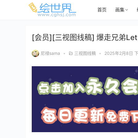
首页
画集
[会员][三视图线稿] 爆走兄弟Let’
尼禄sama
•
三视图线稿
•
2025年2月8日 下