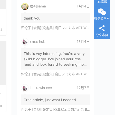
QQ客服
尼禄sama
1月14日
命
thank you
微信公众号
评论于
[会员][设定集] 島田フミカネ ART WORKS EXTRA Luminous Witches[DL]
34
分享本页
xnxx hub
1月14日
This iis vey interesting, You're a very
skilld blogger. I've joined your rrss
feed and look forard to seekimg mor
of your wonderfu post. Also, I've sh…
评论于
[会员][设定集] 島田フミカネ ART WORKS EXTRA Luminous Witches[DL]
lululu.win xxx
12月7日
线
Grea article, just what I needed.
3K
评论于
[会员][设定集]苍翼默示录刻之幻影 BLAZBLUE CHRONOPHANTASMA 公式設定資料集II