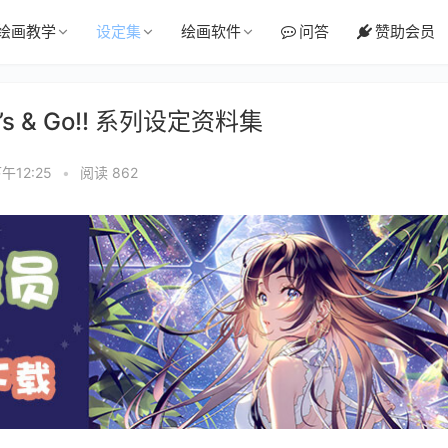
绘画教学
设定集
绘画软件
问答
赞助会员
s & Go!! 系列设定资料集
午12:25
•
阅读 862