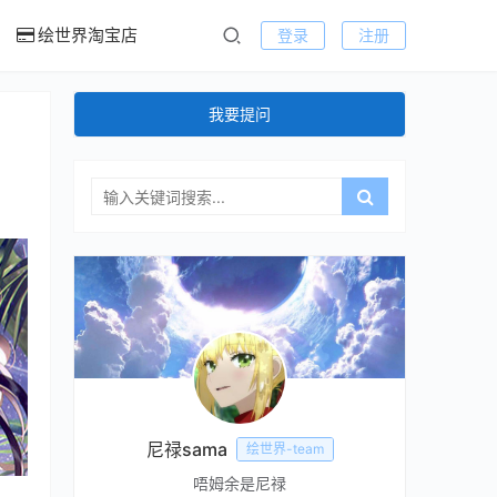
绘世界淘宝店
登录
注册
我要提问
尼禄sama
绘世界-team
唔姆余是尼禄