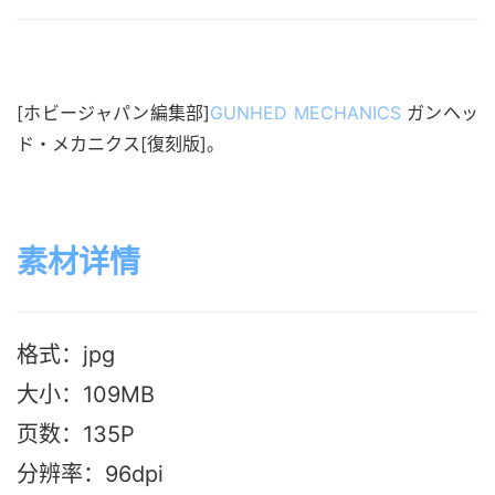
[ホビージャパン編集部]
GUNHED MECHANICS
ガンヘッ
ド・メカニクス[復刻版]。
素材详情
格式：jpg
大小：109M
B
页数：135P
分辨率：96dpi