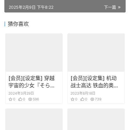
2025年2月9日 下午8:22
下一篇
猜你喜欢
[会员][设定集] 穿越
[会员][设定集] 机动
宇宙的少女『そらか
战士高达 铁血的奥尔
け』より愛をこめて!
芬斯 机械&世界 弐
2024年3月29日
2023年8月18日
0
0
596
0
0
739