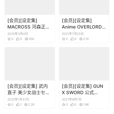
[会员][设定集]
[会员][设定集]
MACROSS 河森正治
Anime OVERLORD
DESIGNER`S NOTE
Perfect Setting
2025年3月4日
2021年7月23日
0
0
556
Book
0
0
2.1K
[会员][设定集] 武内
[会员][设定集] GUN
直子 美少女战士セー
X SWORD 公式
ラームーン設定資料
Visual Book
2022年1月31日
2021年9月7日
集
0
1
2.2K
0
0
1.8K