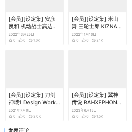
[会员][设定集] 安彦
[会员][设定集] 米山
良和 机动战士高达
舞 三轮士郎 KIZNAVI
THE ORIGIN1+2动画
BOOK 01羁绊者 设定
2022年3月25日
2022年1月16日
设定集
0
0
1.6K
集
0
0
2.1K
[会员][设定集] 刀剑
[会员][设定集] 翼神
神域1 Design Works
传说 RAHXEPHON
角色场景三视图线稿
COMPLETE
2021年7月9日
2023年6月15日
0
0
2.0K
0
0
1.5K
发表评论