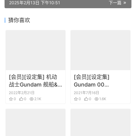
2025年2月13日 下午10:51
下一篇
猜你喜欢
[会员][设定集] 机动
[会员][设定集]
战士Gundam 舰船&
Gundam 00
航空机大全集 2010
Mechanics 2nd 机动
2022年2月21日
2021年7月16日
飞机战舰设定原画集
0
0
2.1K
战士高达00 资料集
0
0
1.6K