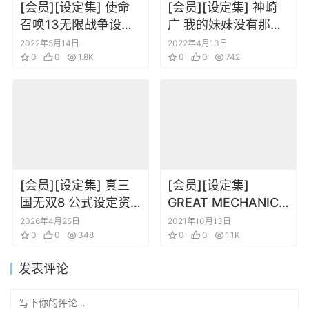
[会员][设定集] 使命
[会员][设定集] 神崎
召唤13无限战争设定
广 我的妹妹没有那么
集 Call Of Duty
可爱动画角色设定集
2022年5月14日
2022年4月13日
Infinite Warfare
0
0
1.8K
0
0
742
Official Art Works
[会员][设定集] 真三
[会员][设定集]
国无双8 公式设定资
GREAT MECHANICS
料集 上
联合军的高达和GAT
2026年4月25日
2021年10月13日
0
0
348
系列及奥布的机体
0
0
1.1K
BOOK
发表评论