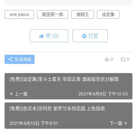
one piece
尾田荣一郎
海贼王
设定集
赞
(0)
打赏
生成海报
0
0
[免费][设定集]圣斗士星矢 车田正美 漫画版圣衣分解图
上一篇
2021年4月9日 下午10:33
[免费][色见本]京阿尼 紫罗兰永恒花园 上色指南
2021年4月10日 下午9:51
下一篇