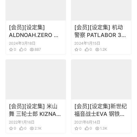
[会员][设定集]
[会员][设定集] 机动
ALDNOAH.ZERO ア
警察 PATLABOR 35
ルドノア・ゼロ TVア
周年公式设定集
2024年3月18日
2024年1月15日
ニメ公式ガイドブッ
0
0
887
0
0
1.2K
ク vol.1+vol.2
[会员][设定集] 米山
[会员][设定集]新世纪
舞 三轮士郎 KIZNAVI
福音战士EVA 钢铁女
BOOK 01羁绊者 设定
朋友2nd 公式设定插
2022年1月16日
2021年6月14日
集
0
0
2.1K
画集
0
0
1.3K