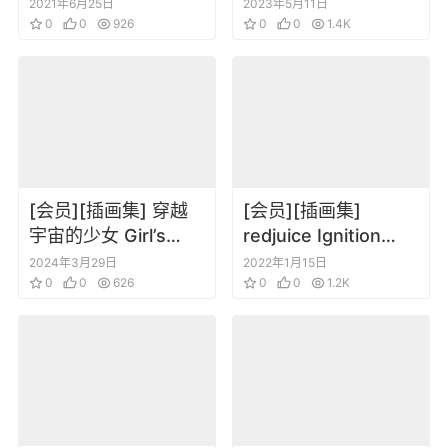
白皇 公式设定集
GIRLS STYLE
2021年6月25日
2023年5月11日
0
0
926
ILLUSTRATIONS
0
0
1.4K
[会员][插画集] 穿越
[会员][插画集]
宇宙的少女 Girl’s
redjuice Ignition
Collection
redjuicegraphics
2024年3月29日
2022年1月15日
0
0
626
works portfolio
0
0
1.2K
2009-2010