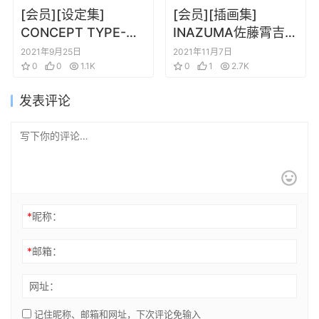
[会员][设定集]
[会员][插画集]
CONCEPT TYPE-
INAZUMA佐藤霄吉画
MOON Fate纪念画集
集 学园默示录&绝命
2021年9月25日
2021年11月7日
0
0
1.1K
制裁X LIGHTNING
0
1
2.7K
POP
发表评论
*
昵称：
*
邮箱：
网址：
记住昵称、邮箱和网址，下次评论免输入