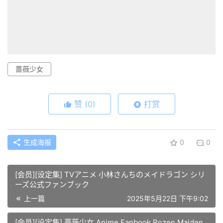
蔷薇少女
赞
(0)
打赏
生成海报
0
0
[会员][设定集] TVアニメ 小林さんちのメイドラゴン シリ
ーズ公式ファンブック
上一篇
2025年5月22日 下午9:02
[会员][设定集] 蔷薇少女 Anime Fanbook Rozen Maiden