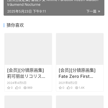
träumend Nocturne
2025年5月23日 下午9:11
下一篇
猜你喜欢
[会员][分镜原画集]
[会员][分镜原画集]
莉可丽丝リコリス・
Fate Zero First
リコイル 総作監スク
Season 动画分镜线
2024年4月5日
2021年8月2日
リプト
0
0
969
稿设定原画集
0
0
1.4K