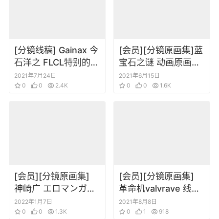
[分镜线稿] Gainax 今
[会员][分镜原画集]蓝
石洋之 FLCL特别的她
宝石之谜 动画原画集
分镜线稿手稿设定集
RETURN OF NADIA
2021年7月24日
2021年6月15日
0
0
2.4K
0
0
1.6K
[会员][分镜原画集]
[会员][分镜原画集]
神崎广 エロマンガ先
革命机valvrave 线稿
生 原画集
机体设定集
2022年1月7日
2021年8月8日
0
0
1.3K
0
1
918