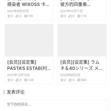
感染者 WIXOSS 卡牌
彼方的四重奏
设定2
VISUAL FAN BOOK
2021年8月30日
2021年10月17日
0
0
1.1K
官方视觉书[中文]
0
0
1.7K
[会员][设定集]
[会员][设定集] ラム
PASTA’S ESTAB(村
ネ＆40シリーズ メモ
田莲尔) SPHERES
リアルブック 猛烈熱
2021年12月13日
2023年8月3日
Pre++ LAST EXILE
0
0
1.4K
血大全
0
0
994
人物档案 pre plus
发表评论
(LAST EXILE)