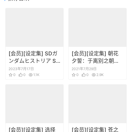
[会员][设定集] SDガ
[会员][设定集] 朝花
ンダムヒストリア SD
夕誓：于离别之朝束
ガンダム外伝編
起约定之花 设定线稿
2023年7月17日
2021年7月29日
0
0
1.1K
3合集
0
0
2.9K
[会员][设定集] 选择
[会员][设定集] 苍之