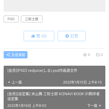
FGO
三轮士郎
赞
(0)
打赏
生成海报
0
0
[会员][PSD] redjuice(しる) psd作画源文件
上一篇
2022年1月15日 上午8:13
[会员][设定集] 米山舞 三轮士郎 KIZNAVI BOOK 01羁绊者
设定集
2022年1月16日 上午8:02
下一篇