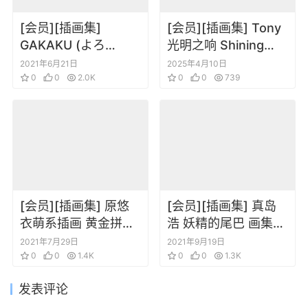
[会员][插画集]
[会员][插画集] Tony
GAKAKU (よろ
光明之响 Shining
ず)yomu へそ×タイ
Resonance
2021年6月21日
2025年4月10日
ツ
0
0
2.0K
collection of visual
0
0
739
material
[会员][插画集] 原悠
[会员][插画集] 真岛
衣萌系插画 黄金拼图
浩 妖精的尾巴 画集
原画集
FANTASIA
2021年7月29日
2021年9月19日
0
0
1.4K
0
0
1.3K
发表评论