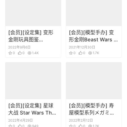
[会员][设定集] 变形
[会员][模型手办] 变
金刚玩具图鉴
形金刚Beast Wars 野
Cybertronian
兽战争历代玩具大全
2022年9月6日
2021年12月30日
Transformers Field
0
0
1.4K
0
0
1.7K
Guide
[会员][设定集] 星球
[会员][模型手办] 寿
大战 Star Wars The
屋模型系列メガミデ
Ultimate Action
バイス 女神装置
2022年4月29日
2022年2月12日
Figure Collection
0
0
949
Megami Device
0
0
1.2K