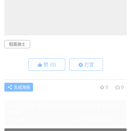
假面骑士
赞
(0)
打赏
生成海报
0
0
[免费][设定集]假面骑士 KABUTO 特摄剧写真集设定图资
料画集
上一篇
2021年4月15日 上午11:51