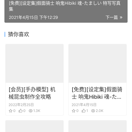
[免费][设定集]假面骑士 响鬼Hibiki 魂-たましい 特写写真
集
2021年4月15日 下午12:29
下一篇
猜你喜欢
[会员][手办模型] 机
[免费][设定集]假面骑
械昆虫制作全攻略
士 响鬼Hibiki 魂-たま
しい 特写写真集
2022年2月25日
2021年4月15日
0
0
1.3K
0
1
2.0K