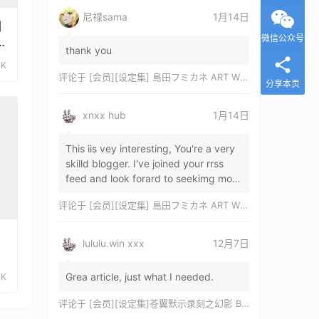
尼禄sama
1月14日
列
微信公众号
thank you
7K
评论于
[会员][设定集] 島田フミカネ ART WORKS EXTRA Luminous Witches[DL]
分享本页
xnxx hub
1月14日
This iis vey interesting, You're a very
skilld blogger. I've joined your rrss
feed and look forard to seekimg mor
of your wonderfu post. Also, I've sh…
评论于
[会员][设定集] 島田フミカネ ART WORKS EXTRA Luminous Witches[DL]
lululu.win xxx
12月7日
Grea article, just what I needed.
0K
评论于
[会员][设定集]苍翼默示录刻之幻影 BLAZBLUE CHRONOPHANTASMA 公式設定資料集II