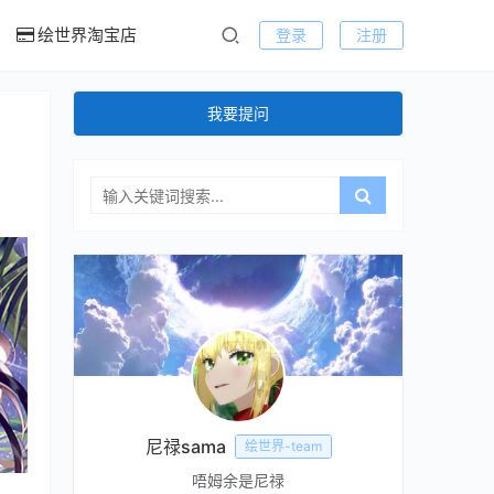
绘世界淘宝店
登录
注册
我要提问
尼禄sama
绘世界-team
唔姆余是尼禄