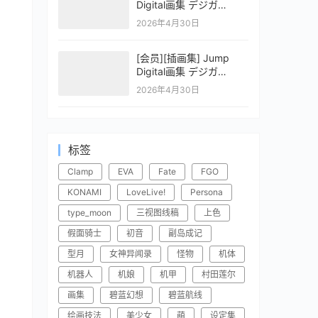
Digital画集 デジガ
CLAYMORE 2
2026年4月30日
[会员][插画集] Jump
Digital画集 デジガ
CLAYMORE 1
2026年4月30日
标签
Clamp
EVA
Fate
FGO
KONAMI
LoveLive!
Persona
type_moon
三视图线稿
上色
假面骑士
初音
副岛成记
型月
女神异闻录
怪物
机体
机器人
机娘
机甲
村田莲尔
画集
碧蓝幻想
碧蓝航线
绘画技法
美少女
萌
设定集