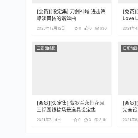
[会员][设定集] 刀剑神域 进击篇
[免费][
黯淡黄昏的谐谑曲
Love L
Vol.6
2023年12月12日
0
0
636
2021年
三视图线稿
日系动画
[会员][设定集] 紫罗兰永恒花园
[会员
三视图线稿场景道具设定集
完全设
2021年7月4日
0
0
3.1K
2021年