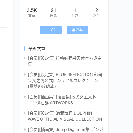
2.5K
91
1
2
文章
评论
问题
粉丝
关注
私信
最近文章
[会员][设定集] 拉格纳强袭天使官方设定
集
[会员][设定集] BLUE REFLECTION 幻舞
少女之剑公式ビジュアルコレクション
(電撃の攻略本)
[会员][插画集] [插画集]败犬女主太多
了！伊右群 ARTWORKS
[会员][设定集] 汹涌海豚 DOLPHIN
WAVE OFFICIAL VISUAL COLLECTION
[会员][插画集] Jump Digital 画集 デジガ