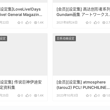
设定集]LoveLive!Days
[会员][设定集] 高达创形者系
ive! General Magazine
Gundam画集 アートワークス
Build Archive
4月22日
0
0
1.4K
2021年8月24日
0
0
2.
设定
日系动画设定
][设定集] 传说巨神伊迪安
[会员][设定集] atmosphere
定资料集
(tarou2) PCL! PUNCHILINE
DESIGNWORKS (パンチライ
8月25日
0
0
1.4K
2023年10月3日
0
0
1.
ン)