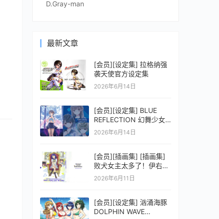
D.Gray-man
最新文章
[会员][设定集] 拉格纳强
袭天使官方设定集
2026年6月14日
[会员][设定集] BLUE
REFLECTION 幻舞少女
之剑公式ビジュアルコレ
2026年6月14日
クション (電撃の攻略本)
[会员][插画集] [插画集]
败犬女主太多了！伊右群
ARTWORKS
2026年6月11日
[会员][设定集] 汹涌海豚
DOLPHIN WAVE