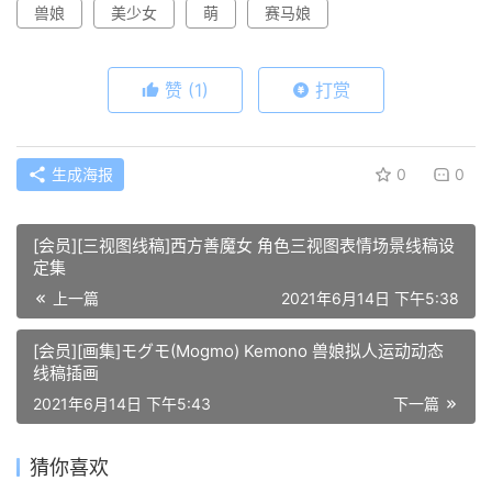
兽娘
美少女
萌
赛马娘
赞
(1)
打赏
生成海报
0
0
[会员][三视图线稿]西方善魔女 角色三视图表情场景线稿设
定集
上一篇
2021年6月14日 下午5:38
[会员][画集]モグモ(Mogmo) Kemono 兽娘拟人运动动态
线稿插画
2021年6月14日 下午5:43
下一篇
猜你喜欢