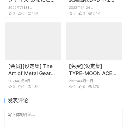
ごす七日間 ビジュア
动画资料设定线稿集
2022年7月31日
2022年6月24日
ルブック
0
0
1.6K
0
3
2.4K
[会员][设定集] The
[免费][设定集]
Art of Metal Gear
TYPE-MOON ACE
Solid 合金装备1 新川
14 型月角色设定
2021年9月8日
2022年4月21日
洋司 设定原画集
0
0
1.8K
0
0
1.7K
发表评论