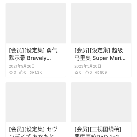
[会员][设定集] 勇气
[会员][设定集] 超级
默示录 Bravely
马里奥 Super Mario
Default Flying Fairy
BROS. Encyclopedia
2021年9月26日
2023年5月20日
Official Complete
0
0
1.3K
The Official Guide
0
0
809
Guide
to the First 30
Years
[会员][设定集] セヴ
[会员][三视图线稿]
ンデイズ あなたとす
恶魔高校D×D 1+2季