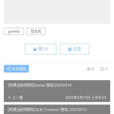
guweiz
写实风
赞
(1)
打赏
生成海报
0
0
[免费][画师图包]nessi 图包20210514
上一篇
2021年5月17日 上午9:50
[免费][画师图包]なもりnamori 图包 20210513