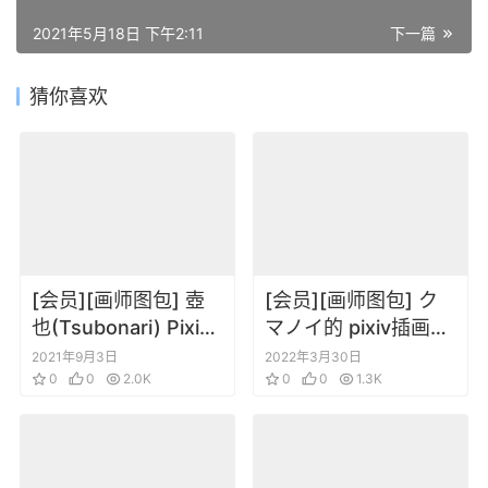
2021年5月18日 下午2:11
下一篇
猜你喜欢
[会员][画师图包] 壺
[会员][画师图包] ク
也(Tsubonari) Pixiv
マノイ的 pixiv插画合
图片包
集[更新到220330]
2021年9月3日
2022年3月30日
0
0
2.0K
0
0
1.3K