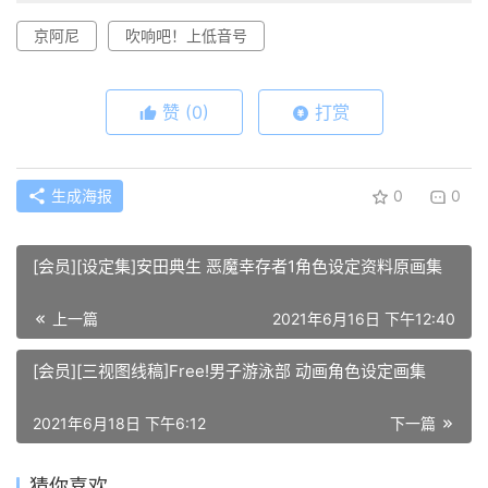
京阿尼
吹响吧！上低音号
赞
(0)
打赏
生成海报
0
0
[会员][设定集]安田典生 恶魔幸存者1角色设定资料原画集
上一篇
2021年6月16日 下午12:40
[会员][三视图线稿]Free!男子游泳部 动画角色设定画集
2021年6月18日 下午6:12
下一篇
猜你喜欢