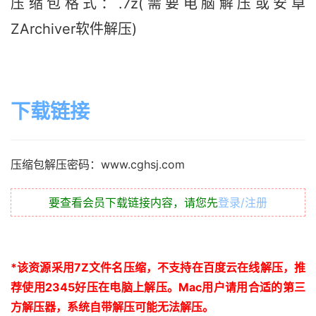
压缩包格式：.7z(需要电脑解压或安卓
ZArchiver软件解压)
下载链接
压缩包解压密码：www.cghsj.com
要查看会员下载链接内容，请您先
登录/注册
*
该资源采用
7Z
文件名压缩，不支持在百度云在线解压，推
荐使用
2345
好压在电脑上解压。
Mac
用户请用合适的第三
方解压器，系统自带解压可能无法解压。