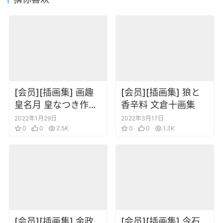
[会员][插画集] 画趣
[会员][插画集] 狼と
皇名月 皇なつき作品
香辛料 文倉十画集
集
2022年1月29日
2022年3月17日
0
0
2.5K
0
0
1.3K
[会员][插画集] 金政
[会员][插画集] 今石