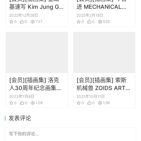
基速写 Kim Jung Gi
进 MECHANICAL
– Sketchbook 2011
WORLD
2022年12月28日
2025年2月18日
0
0
737
0
0
529
[会员][插画集] 洛克
[会员][插画集] 索斯
人30周年纪念画集
机械兽 ZOIDS ART
ROCKMAN 30th
OF HMM 2006-
2023年7月8日
2021年10月11日
ANNIVERSARY
0
0
1.0K
2020
0
0
1.5K
ILLUSTRATION
发表评论
BOOK