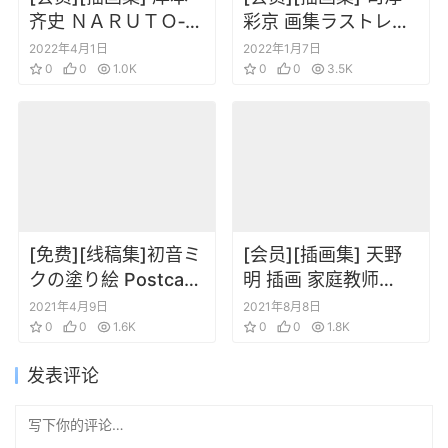
齐史 ＮＡＲＵＴＯ‐ナ
彩京 画集ラストレー
ルト イラスト集
ションズ.彩
2022年4月1日
2022年1月7日
0
0
1.0K
0
0
3.5K
[免费][线稿集]初音ミ
[会员][插画集] 天野
クの塗り絵 Postcard
明 插画 家庭教师
Book 初音线稿填色画
REBORN Colore
2021年4月9日
2021年8月8日
集系列第5本
0
0
1.6K
0
0
1.8K
发表评论