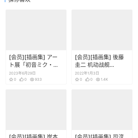
[会员][插画集] アー
[会员][插画集] 後藤
ト展「初音ミク・ク
圭二 机动战舰
ロニクル」 公式ビジ
Martian Successor
2023年6月29日
2022年1月3日
ュアルブック
0
0
933
Nadesico Art Book
0
0
1.4K
[会员][插画集] 岸本
[会员][插画集] 司淳