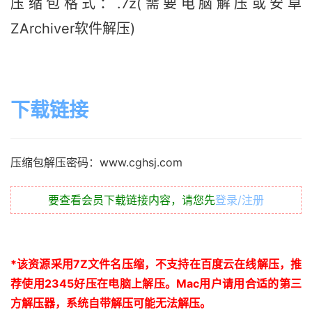
压缩包格式：.7z(需要电脑解压或安卓
ZArchiver软件解压)
下载链接
压缩包解压密码：www.cghsj.com
要查看会员下载链接内容，请您先
登录/注册
*
该资源采用
7Z
文件名压缩，不支持在百度云在线解压，推
荐使用
2345
好压在电脑上解压。
Mac
用户请用合适的第三
方解压器，系统自带解压可能无法解压。