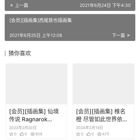
上一篇
2021年6月24日 下午4:30
[会员][插画集]西尾鉄也插画集
2021年6月25日 上午12:08
下一篇
猜你喜欢
[会员][插画集] 仙境
[会员][插画集] 椎名
传说 Ragnarok
橙 尽管如此世界依然
Online 5th
美丽 电子限定画集
2023年2月20日
2024年3月19日
Anniversary
0
0
808
0
0
475