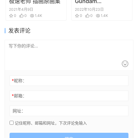
极速老师 插画原画集
Gundam
THUNDERBOLT 太田
2021年4月9日
2022年10月23日
0
0
1.4K
垣康男 ARTWORKS
0
0
1.4K
发表评论
*
昵称：
*
邮箱：
网址：
记住昵称、邮箱和网址，下次评论免输入