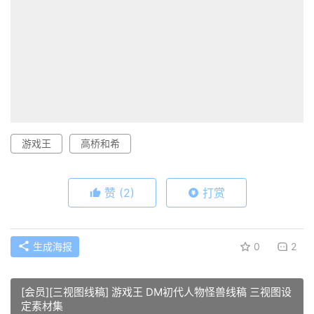
游戏王
高桥和希
赞
(2)
打赏
生成海报
0
2
[会员][三视图线稿] 游戏王 DM初代人物怪兽线稿 三视图设
定素材集