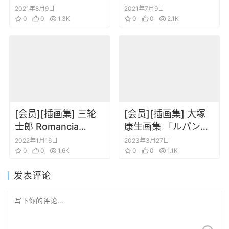
设定原画集
2 X∞ – Infinity
2021年8月9日
2021年7月9日
0
0
1.3K
0
0
2.1K
[会员][插画集] 三轮
[会员][插画集] 大塚
士郎 Romancia
康生画集 「ルパン三
FGO(Fate grand
世」と車と機関車と
2022年1月16日
2023年3月27日
order)
0
0
1.6K
0
0
1.1K
发表评论