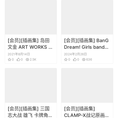
[会员][插画集] 岛田
[会员][插画集] BanG
文金 ART WORKS 强
Dream! Girls band
袭魔女画集
party! Visual Book
2021年8月14日
2024年2月26日
0
0
2.5K
Vol.2
0
0
636
[会员][插画集] 三国
[会员][插画集]
志大战 雄飞 卡牌角色
CLAMP-X战记原画集