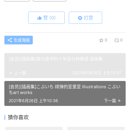
赞
(0)
打赏
生成海报
0
0
[会员][插画集]狼与香辛料十年目の林檎酒 插画集
上一篇
2021年6月26日 上午10:07
[会员][插画集]こぶいち 绯弹的亚里亚 Illustrations こぶい
ちart works
2021年6月26日 上午10:36
下一篇
猜你喜欢