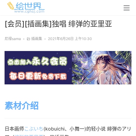
[会员][插画集]独唱 绯弹的亚里亚
尼禄sama
•
插画集
•
2021年6月26日 上午10:30
素材介绍
日本画师
こぶいち
(kobuichi、小舞一)的轻小说 緋弾のアリ