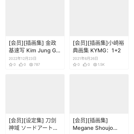
[会员][插画集] 金政
[会员][插画集]小崎裕
基速写 Kim Jung Gi
典画集 KYMG：1+2
– Sketchbook 2016
2022年12月23日
2021年6月26日
0
0
787
0
0
1.5K
[会员][设定集] 刀剑
[会员][插画集]
神域 ソードアート・
Megane Shoujo