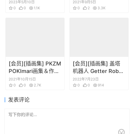
オンライン abec画集
(Anmi) 插画合集
2023年5月10日
2021年9月5日
New World
0
0
1.1K
+Pixiv散图合集
0
2
3.3K
[会员][插画集] PKZM
[会员][插画集] 盖塔
POKImari画集＆作画
机器人 Getter Robot
思考法
Generation
2021年10月15日
2022年7月23日
0
0
2.7K
Character’s Art
0
0
914
Collection
发表评论