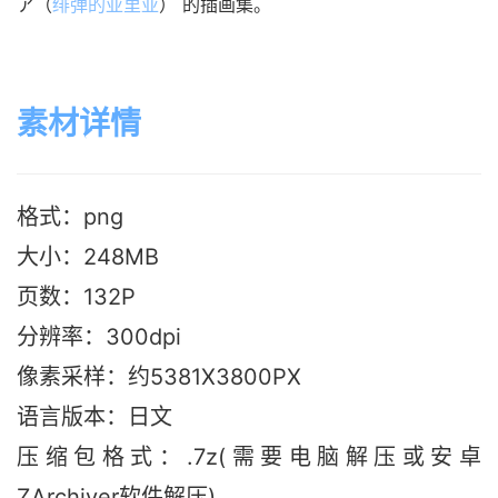
ア（
绯弹的亚里亚
） 的插画集。
素材详情
格式：png
大小：248MB
页数：132P
分辨率：300dpi
像素采样：约5381X3800PX
语言版本：日文
压缩包格式：.7z(需要电脑解压或安卓
ZArchiver软件解压)