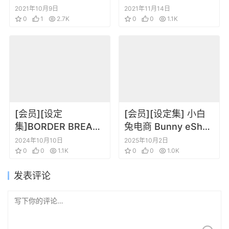
しょん ‐艦これ‐ 艦娘
Memories
2021年10月9日
2021年11月14日
型録 一 贰
0
1
2.7K
0
0
1.1K
[会员][设定
[会员][设定集] 小白
集]BORDER BREAK
兔电商 Bunny eShop
Final Setting
– The Art of the
2024年10月10日
2025年10月2日
Material Collection
0
0
1.1K
Game
0
0
1.0K
发表评论