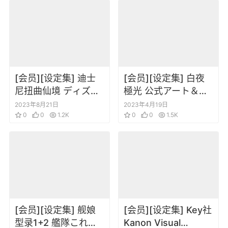
[会员][设定集] 迪士
[会员][设定集] 白夜
尼扭曲仙境 ディズニ
極光 公式アート＆シ
ーツイステッドワン
ナリオブック
2023年8月21日
2023年4月19日
ダーランド 公式ガイ
0
0
1.2K
0
0
1.5K
ド+設定資料集
Magical
Archivesland Art
[会员][设定集] 舰娘
[会员][设定集] Key社
型录1+2 艦隊これく
Kanon Visual