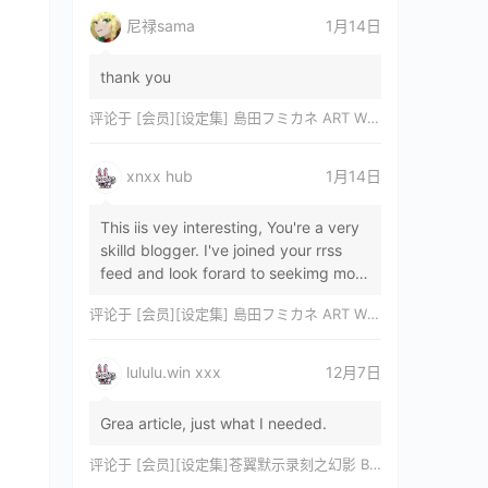
尼禄sama
1月14日
thank you
评论于
[会员][设定集] 島田フミカネ ART WORKS EXTRA Luminous Witches[DL]
xnxx hub
1月14日
This iis vey interesting, You're a very
skilld blogger. I've joined your rrss
feed and look forard to seekimg mor
of your wonderfu post. Also, I've sh…
评论于
[会员][设定集] 島田フミカネ ART WORKS EXTRA Luminous Witches[DL]
lululu.win xxx
12月7日
Grea article, just what I needed.
评论于
[会员][设定集]苍翼默示录刻之幻影 BLAZBLUE CHRONOPHANTASMA 公式設定資料集II