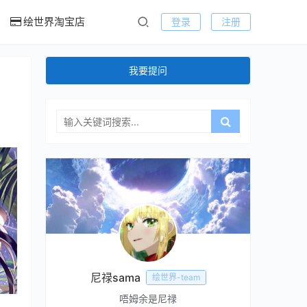
绘世界淘宝店
登录
注册
我要提问
尼禄sama
绘世界-team
唔姆余是尼禄