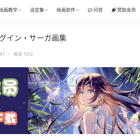
绘画教学
设定集
绘画软件
问答
赞助会员
说 グイン・サーガ画集
47
•
阅读 1212