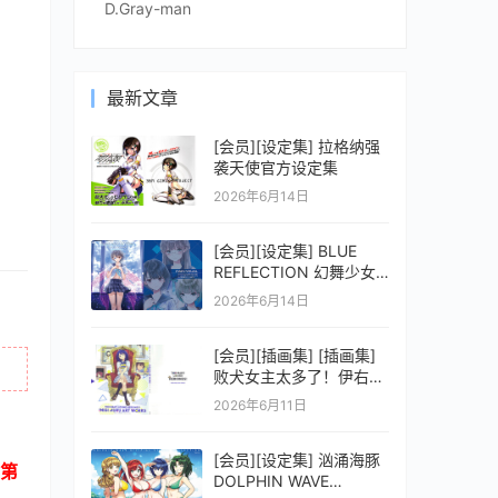
D.Gray-man
最新文章
[会员][设定集] 拉格纳强
袭天使官方设定集
2026年6月14日
[会员][设定集] BLUE
REFLECTION 幻舞少女
之剑公式ビジュアルコレ
2026年6月14日
クション (電撃の攻略本)
[会员][插画集] [插画集]
败犬女主太多了！伊右群
ARTWORKS
2026年6月11日
[会员][设定集] 汹涌海豚
第
DOLPHIN WAVE