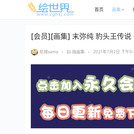
首页
画集
[会员][画集] 末弥纯 豹头王传
尼禄sama
•
插画集
•
2021年7月2日 下午5: