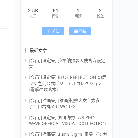
2.5K
91
1
2
文章
评论
问题
粉丝
关注
私信
最近文章
[会员][设定集] 拉格纳强袭天使官方设定
集
[会员][设定集] BLUE REFLECTION 幻舞
少女之剑公式ビジュアルコレクション
(電撃の攻略本)
[会员][插画集] [插画集]败犬女主太多
了！伊右群 ARTWORKS
[会员][设定集] 汹涌海豚 DOLPHIN
WAVE OFFICIAL VISUAL COLLECTION
[会员][插画集] Jump Digital 画集 デジガ