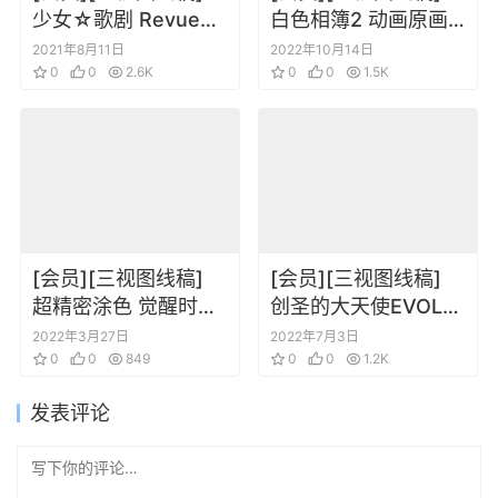
少女☆歌剧 Revue
白色相簿2 动画原画
Starlight 设定资料集
设定资料集
2021年8月11日
2022年10月14日
0
0
2.6K
0
0
1.5K
[会员][三视图线稿]
[会员][三视图线稿]
超精密涂色 觉醒时刻
创圣的大天使EVOL
超清线稿
动画资料设定线稿集
2022年3月27日
2022年7月3日
0
0
849
0
0
1.2K
发表评论