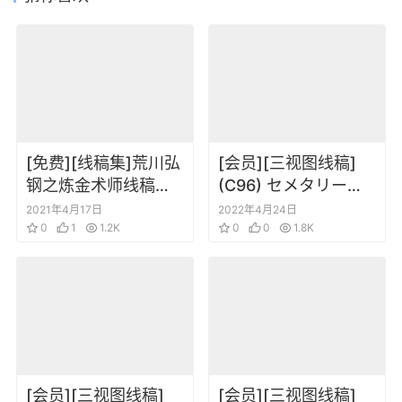
[免费][线稿集]荒川弘
[会员][三视图线稿]
钢之炼金术师线稿画
(C96) セメタリーヒ
集
ルズ青春白書 (錦織敦
2021年4月17日
2022年4月24日
0
1
1.2K
史) The Art of DIF
0
0
1.8K
Vol.X
[会员][三视图线稿]
[会员][三视图线稿]