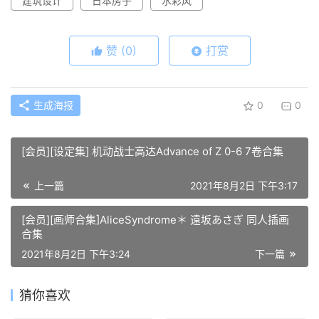
建筑设计
日本房子
水彩风
赞
(0)
打赏
生成海报
0
0
[会员][设定集] 机动战士高达Advance of Z 0-6 7卷合集
上一篇
2021年8月2日 下午3:17
[会员][画师合集]AliceSyndrome＊ 遠坂あさぎ 同人插画
合集
2021年8月2日 下午3:24
下一篇
猜你喜欢