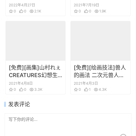
服 制服设计插画设定
2022年4月27日
2021年7月19日
0
0
2.1K
原画集
0
0
1.9K
[免费][画集]山村れぇ
[免费][绘画技法]兽人
CREATURES幻想生
的画法 二次元兽人的
物绘制 山村理惠作品
详细绘画教学 从真实
2021年4月8日
2021年4月3日
集
0
0
3.3K
系兽人到抽象系兽人
0
1
4.3K
[中文]
发表评论