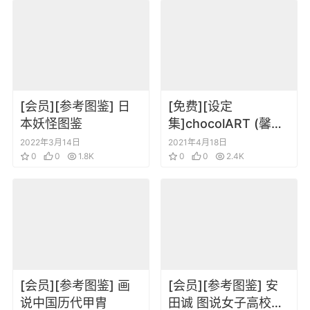
[会员][参考图鉴] 日
[免费][设定
本妖怪图鉴
集]chocolART (馨。)
制服百景 总集編 -东
2022年3月14日
2021年4月18日
0
0
1.8K
日本編-
0
0
2.4K
[会员][参考图鉴] 画
[会员][参考图鉴] 安
说中国历代甲胄
田诚 图说女子高校制