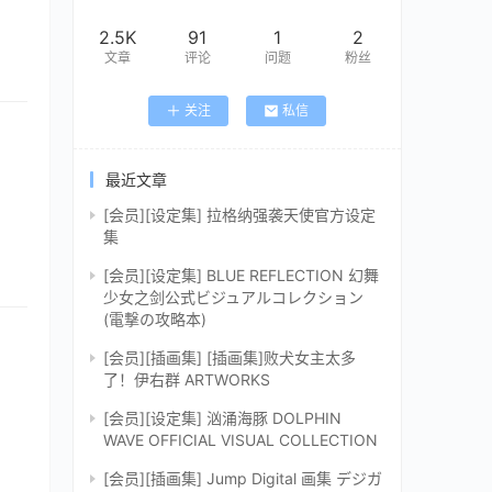
2.5K
91
1
2
文章
评论
问题
粉丝
关注
私信
最近文章
[会员][设定集] 拉格纳强袭天使官方设定
集
[会员][设定集] BLUE REFLECTION 幻舞
少女之剑公式ビジュアルコレクション
(電撃の攻略本)
[会员][插画集] [插画集]败犬女主太多
了！伊右群 ARTWORKS
[会员][设定集] 汹涌海豚 DOLPHIN
WAVE OFFICIAL VISUAL COLLECTION
[会员][插画集] Jump Digital 画集 デジガ