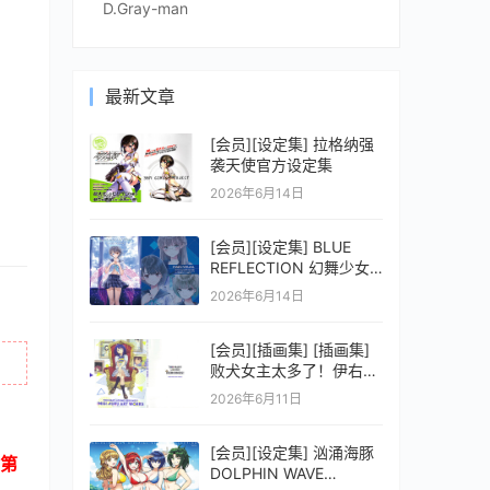
D.Gray-man
最新文章
[会员][设定集] 拉格纳强
袭天使官方设定集
2026年6月14日
[会员][设定集] BLUE
REFLECTION 幻舞少女
之剑公式ビジュアルコレ
2026年6月14日
クション (電撃の攻略本)
[会员][插画集] [插画集]
败犬女主太多了！伊右群
ARTWORKS
2026年6月11日
[会员][设定集] 汹涌海豚
第
DOLPHIN WAVE