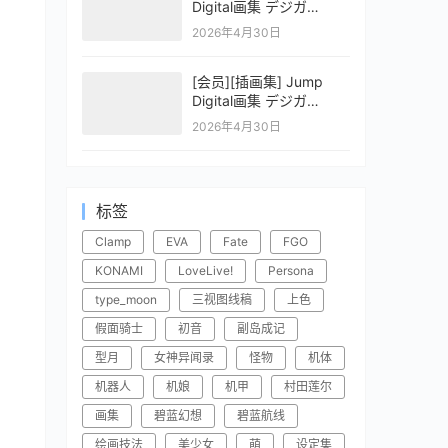
Digital画集 デジガ
CLAYMORE 2
2026年4月30日
[会员][插画集] Jump
Digital画集 デジガ
CLAYMORE 1
2026年4月30日
标签
Clamp
EVA
Fate
FGO
KONAMI
LoveLive!
Persona
type_moon
三视图线稿
上色
假面骑士
初音
副岛成记
型月
女神异闻录
怪物
机体
机器人
机娘
机甲
村田莲尔
画集
碧蓝幻想
碧蓝航线
绘画技法
美少女
萌
设定集