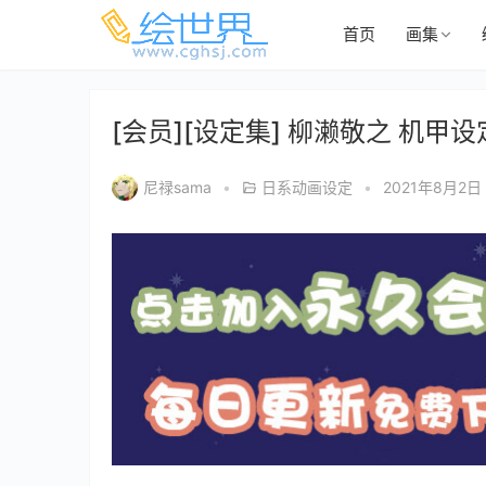
首页
画集
[会员][设定集] 柳濑敬之 机
尼禄sama
•
日系动画设定
•
2021年8月2日