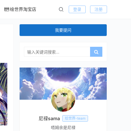
绘世界淘宝店
登录
注册
我要提问
尼禄sama
绘世界-team
唔姆余是尼禄