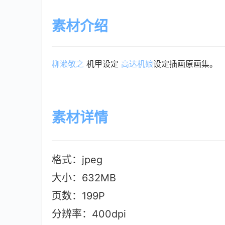
素材介绍
柳濑敬之
 机甲设定 
高达
机娘
设定插画原画集。
素材详情
格式：jpeg
大小：632MB
页数：199P
分辨率：400dpi