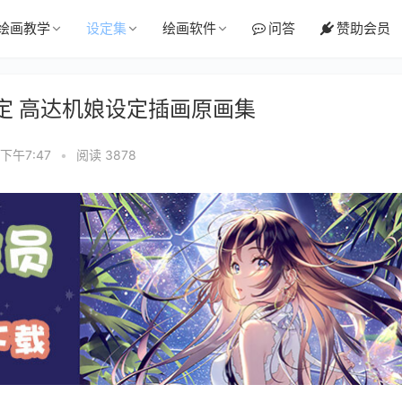
绘画教学
设定集
绘画软件
问答
赞助会员
甲设定 高达机娘设定插画原画集
 下午7:47
•
阅读 3878