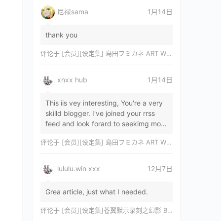
尼禄sama
1月14日
thank you
评论于
[会员][设定集] 島田フミカネ ART WORKS EXTRA Luminous Witches[DL]
xnxx hub
1月14日
This iis vey interesting, You're a very
skilld blogger. I've joined your rrss
feed and look forard to seekimg mor
of your wonderfu post. Also, I've sh…
评论于
[会员][设定集] 島田フミカネ ART WORKS EXTRA Luminous Witches[DL]
lululu.win xxx
12月7日
Grea article, just what I needed.
评论于
[会员][设定集]苍翼默示录刻之幻影 BLAZBLUE CHRONOPHANTASMA 公式設定資料集II