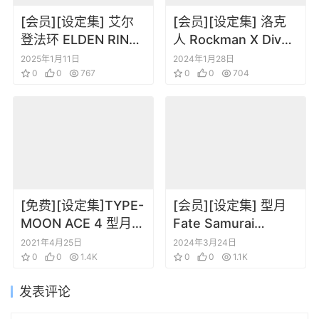
[会员][设定集] 艾尔
[会员][设定集] 洛克
登法环 ELDEN RING
人 Rockman X Dive
OFFICIAL ART
Illustration
2025年1月11日
2024年1月28日
BOOK Volume III
0
0
767
Collection
0
0
704
[免费][设定集]TYPE-
[会员][设定集] 型月
MOON ACE 4 型月角
Fate Samurai
色设定
Remnant Digital
2021年4月25日
2024年3月24日
0
0
1.4K
Artbook
0
0
1.1K
发表评论