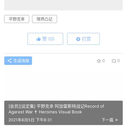
平野克幸
限界凸记
赞
(0)
打赏
生成海报
0
0
[会员][设定集] 津雪 平野克幸 限界凸记 モエロクロニクル
公式アートブック
上一篇
2021年8月5日 下午8:22
[会员][设定集] 平野克幸 阿加雷斯特战记Record of
Agarest War ✝ Heroines Visual Book
2021年8月5日 下午8:31
下一篇