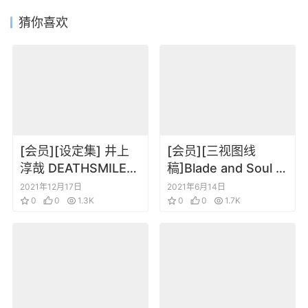
猜你喜欢
[会员][设定集] 井上
[会员][三视图线
淳哉 DEATHSMILES
稿]Blade and Soul 剑
ARTWORKS[DL]
灵角色三视图表情线
2021年12月17日
2021年6月14日
0
0
1.3K
稿设定集
0
0
1.7K