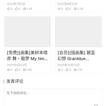
Gathering)系列画集3
ず)yomu へそ×タイ
2021年7月2日
2021年6月21日
册
0
0
1.3K
ツ
0
0
2.0K
[免费][画集]美树本晴
[会员][插画集] 碧蓝
彦 舞・颱梦 My time
幻想 Granblue
插画集
Fantasy FES 2022-
2021年4月12日
2025年10月23日
0
2
1.6K
2023 ArtBook
0
0
1.1K
发表评论