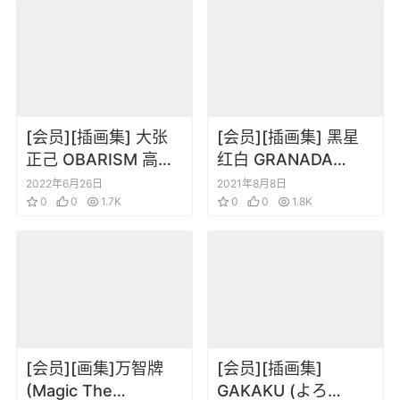
[会员][插画集] 大张
[会员][插画集] 黑星
正己 OBARISM 高达
红白 GRANADA
机体原画集
LEVEL P 插画 人物角
2022年6月26日
2021年8月8日
0
0
1.7K
色设定原画集
0
0
1.8K
[会员][画集]万智牌
[会员][插画集]
(Magic The
GAKAKU (よろ