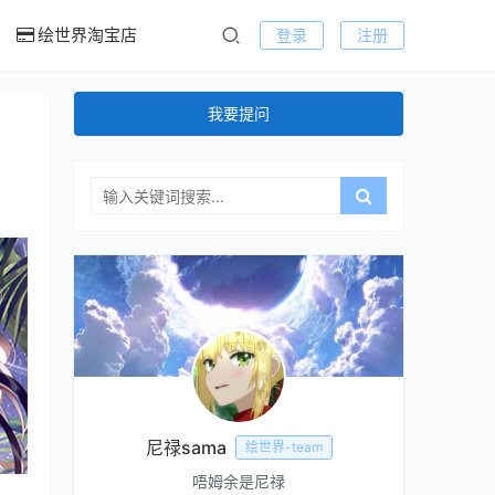
绘世界淘宝店
登录
注册
我要提问
尼禄sama
绘世界-team
唔姆余是尼禄