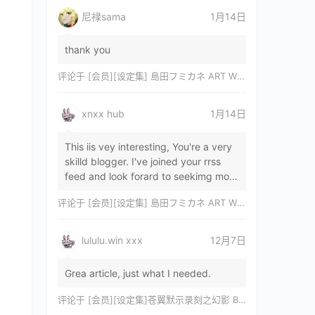
尼禄sama
1月14日
thank you
评论于
[会员][设定集] 島田フミカネ ART WORKS EXTRA Luminous Witches[DL]
xnxx hub
1月14日
This iis vey interesting, You're a very
skilld blogger. I've joined your rrss
feed and look forard to seekimg mor
of your wonderfu post. Also, I've sh…
评论于
[会员][设定集] 島田フミカネ ART WORKS EXTRA Luminous Witches[DL]
lululu.win xxx
12月7日
Grea article, just what I needed.
评论于
[会员][设定集]苍翼默示录刻之幻影 BLAZBLUE CHRONOPHANTASMA 公式設定資料集II