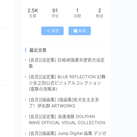
2.5K
91
1
2
文章
评论
问题
粉丝
关注
私信
最近文章
[会员][设定集] 拉格纳强袭天使官方设定
集
[会员][设定集] BLUE REFLECTION 幻舞
少女之剑公式ビジュアルコレクション
(電撃の攻略本)
[会员][插画集] [插画集]败犬女主太多
了！伊右群 ARTWORKS
[会员][设定集] 汹涌海豚 DOLPHIN
WAVE OFFICIAL VISUAL COLLECTION
[会员][插画集] Jump Digital 画集 デジガ