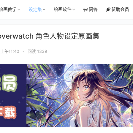
绘画教学
设定集
绘画软件
问答
赞助会员
overwatch 角色人物设定原画集
 上午11:40
•
阅读 1339