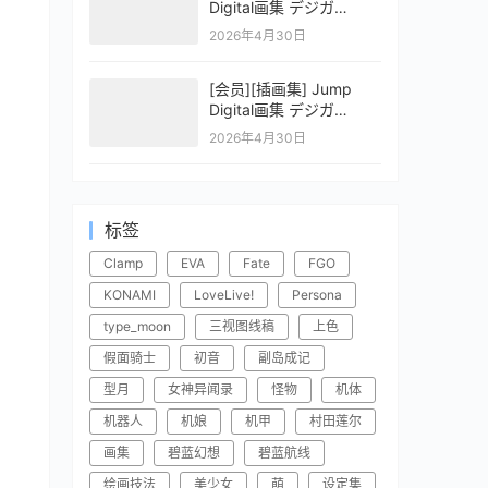
Digital画集 デジガ
CLAYMORE 2
2026年4月30日
[会员][插画集] Jump
Digital画集 デジガ
CLAYMORE 1
2026年4月30日
标签
Clamp
EVA
Fate
FGO
KONAMI
LoveLive!
Persona
type_moon
三视图线稿
上色
假面骑士
初音
副岛成记
型月
女神异闻录
怪物
机体
机器人
机娘
机甲
村田莲尔
画集
碧蓝幻想
碧蓝航线
绘画技法
美少女
萌
设定集