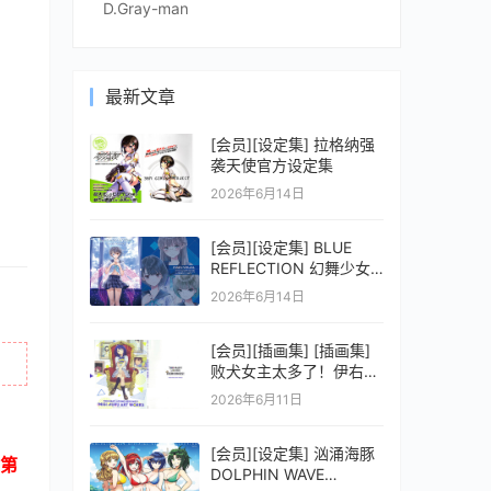
D.Gray-man
最新文章
[会员][设定集] 拉格纳强
袭天使官方设定集
2026年6月14日
[会员][设定集] BLUE
REFLECTION 幻舞少女
之剑公式ビジュアルコレ
2026年6月14日
クション (電撃の攻略本)
[会员][插画集] [插画集]
败犬女主太多了！伊右群
ARTWORKS
2026年6月11日
[会员][设定集] 汹涌海豚
第
DOLPHIN WAVE