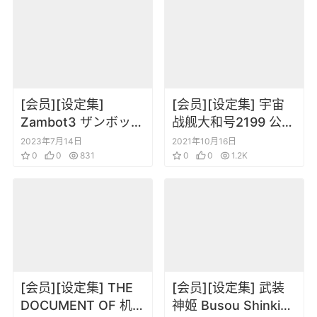
[会员][设定集]
[会员][设定集] 宇宙
Zambot3 ザンボット
战舰大和号2199 公式
3・ダイターン3大全
设定资料集
2023年7月14日
2021年10月16日
0
0
831
GARMILLAS
0
0
1.2K
[会员][设定集] THE
[会员][设定集] 武装
DOCUMENT OF 机动
神姬 Busou Shinki