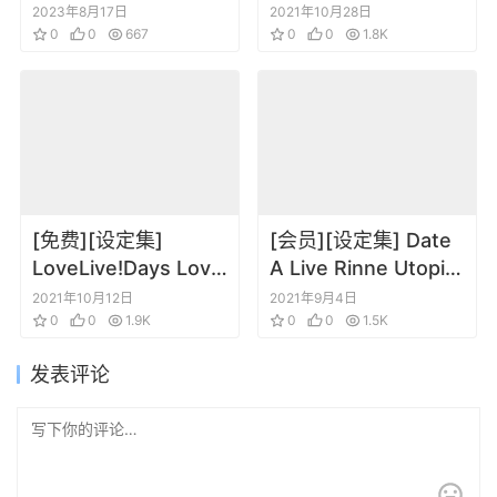
战士高达铁血的奥尔
Secret File 01-07
2023年8月17日
2021年10月28日
芬斯二单行本
0
0
667
0
0
1.8K
[免费][设定集]
[会员][设定集] Date
LoveLive!Days Love
A Live Rinne Utopia
Live! General
约会大作战 Perfect
2021年10月12日
2021年9月4日
Magazine Vol.20
0
0
1.9K
Visual Guide 原画集
0
0
1.5K
发表评论