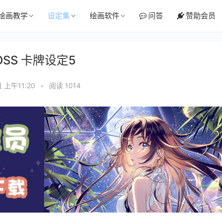
绘画教学
设定集
绘画软件
问答
赞助会员
OSS 卡牌设定5
 上午11:20
•
阅读 1014