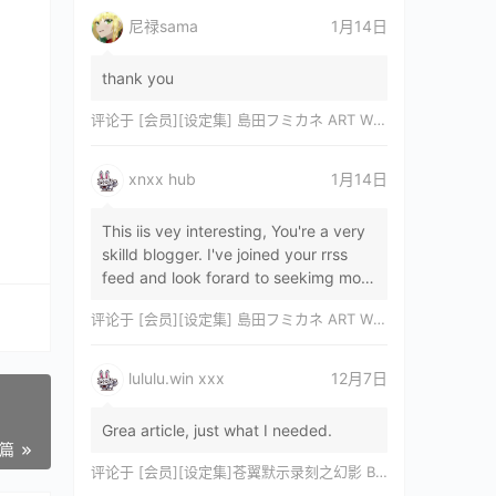
尼禄sama
1月14日
thank you
评论于
[会员][设定集] 島田フミカネ ART WORKS EXTRA Luminous Witches[DL]
xnxx hub
1月14日
This iis vey interesting, You're a very
skilld blogger. I've joined your rrss
feed and look forard to seekimg mor
of your wonderfu post. Also, I've sh…
评论于
[会员][设定集] 島田フミカネ ART WORKS EXTRA Luminous Witches[DL]
lululu.win xxx
12月7日
Grea article, just what I needed.
一篇
评论于
[会员][设定集]苍翼默示录刻之幻影 BLAZBLUE CHRONOPHANTASMA 公式設定資料集II