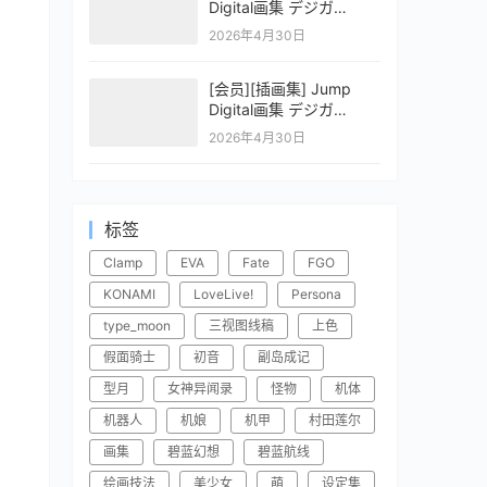
Digital画集 デジガ
CLAYMORE 2
2026年4月30日
[会员][插画集] Jump
Digital画集 デジガ
CLAYMORE 1
2026年4月30日
标签
Clamp
EVA
Fate
FGO
KONAMI
LoveLive!
Persona
type_moon
三视图线稿
上色
假面骑士
初音
副岛成记
型月
女神异闻录
怪物
机体
机器人
机娘
机甲
村田莲尔
画集
碧蓝幻想
碧蓝航线
绘画技法
美少女
萌
设定集