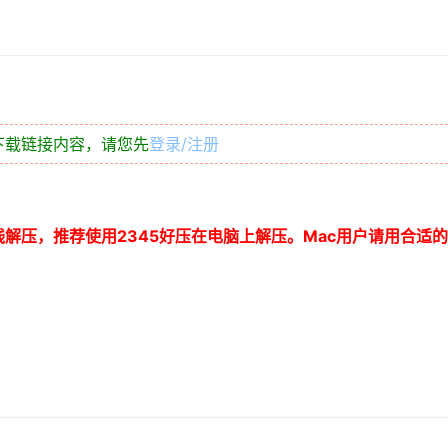
下载链接内容，请您先
登录/注册
线解压，推荐使用
2345
好压在电脑上解压。
Mac
用户请用合适的