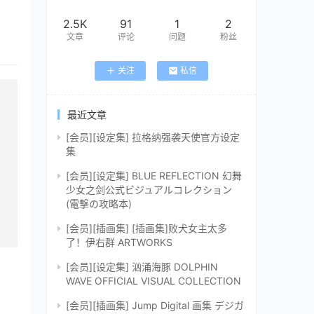
2.5K
91
1
2
文章
评论
问题
粉丝
关注
私信
最近文章
[会员][设定集] 拉格纳强袭天使官方设定
集
[会员][设定集] BLUE REFLECTION 幻舞
少女之剑公式ビジュアルコレクション
(電撃の攻略本)
[会员][插画集] [插画集]败犬女主太多
了！伊右群 ARTWORKS
[会员][设定集] 汹涌海豚 DOLPHIN
WAVE OFFICIAL VISUAL COLLECTION
[会员][插画集] Jump Digital 画集 デジガ