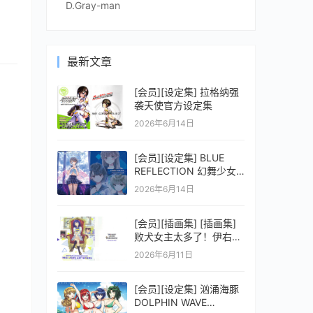
D.Gray-man
最新文章
[会员][设定集] 拉格纳强
袭天使官方设定集
2026年6月14日
[会员][设定集] BLUE
REFLECTION 幻舞少女
之剑公式ビジュアルコレ
2026年6月14日
クション (電撃の攻略本)
[会员][插画集] [插画集]
败犬女主太多了！伊右群
ARTWORKS
2026年6月11日
[会员][设定集] 汹涌海豚
DOLPHIN WAVE