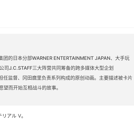
的日本分部WARNER ENTERTAINMENT JAPAN、大手玩
画公司J.C.STAFF三大阵营共同筹备的跨多媒体大型企划
哉担任监督、冈田麿里负责系列构成的原创动画。主要描述被卡片
愿望而开始互相战斗的故事。
テリアル V。