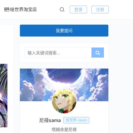
绘世界淘宝店
登录
注册
我要提问
尼禄sama
绘世界-team
唔姆余是尼禄