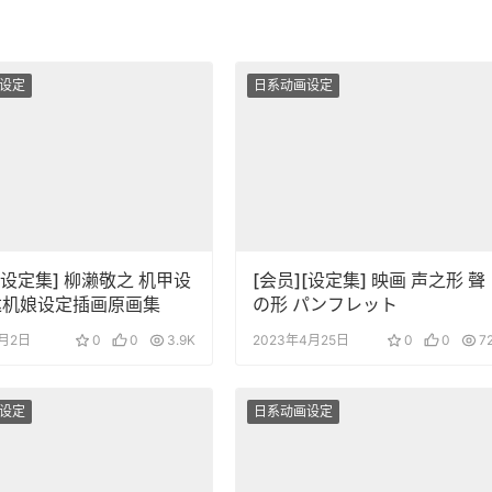
设定
日系动画设定
][设定集] 柳濑敬之 机甲设
[会员][设定集] 映画 声之形 聲
达机娘设定插画原画集
の形 パンフレット
8月2日
0
0
3.9K
2023年4月25日
0
0
7
设定
日系动画设定