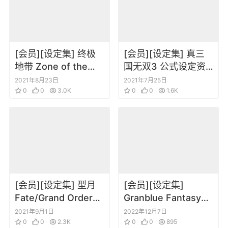
[会员][设定集] 终极
[会员][设定集] 真三
地带 Zone of the
国无双3 公式设定资
Enders HD Edition
料集
2021年8月23日
2021年7月25日
完全攻略 设定资料
0
0
3.0K
0
0
1.6K
[会员][设定集] 型月
[会员][设定集]
Fate/Grand Order
Granblue Fantasy
Material VII
Graphic Archive VII
2021年9月1日
2022年12月7日
0
0
2.3K
碧蓝幻想
0
0
895