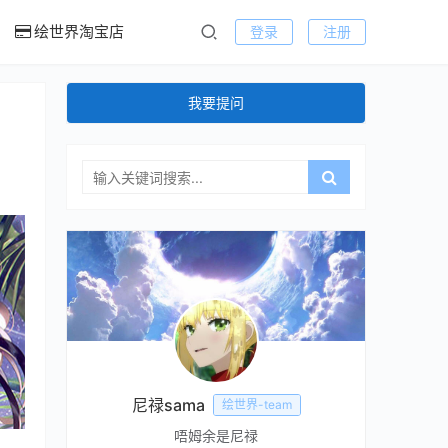
绘世界淘宝店
登录
注册
我要提问
尼禄sama
绘世界-team
唔姆余是尼禄