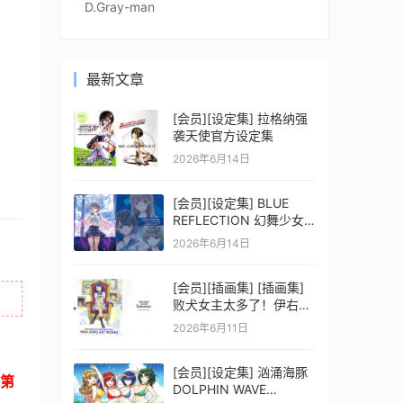
D.Gray-man
最新文章
[会员][设定集] 拉格纳强
袭天使官方设定集
2026年6月14日
[会员][设定集] BLUE
REFLECTION 幻舞少女
之剑公式ビジュアルコレ
2026年6月14日
クション (電撃の攻略本)
[会员][插画集] [插画集]
败犬女主太多了！伊右群
ARTWORKS
2026年6月11日
[会员][设定集] 汹涌海豚
第
DOLPHIN WAVE