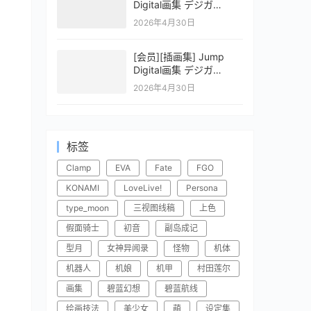
Digital画集 デジガ
CLAYMORE 2
2026年4月30日
[会员][插画集] Jump
Digital画集 デジガ
CLAYMORE 1
2026年4月30日
标签
Clamp
EVA
Fate
FGO
KONAMI
LoveLive!
Persona
type_moon
三视图线稿
上色
假面骑士
初音
副岛成记
型月
女神异闻录
怪物
机体
机器人
机娘
机甲
村田莲尔
画集
碧蓝幻想
碧蓝航线
绘画技法
美少女
萌
设定集