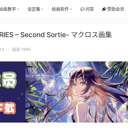
绘画教学
设定集
绘画软件
问答
赞助会员
ES – Second Sortie- マクロス画集
13
•
阅读 1990