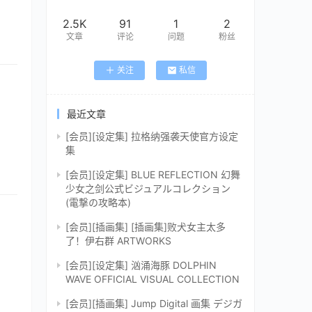
2.5K
91
1
2
文章
评论
问题
粉丝
关注
私信
最近文章
[会员][设定集] 拉格纳强袭天使官方设定
集
[会员][设定集] BLUE REFLECTION 幻舞
少女之剑公式ビジュアルコレクション
(電撃の攻略本)
[会员][插画集] [插画集]败犬女主太多
了！伊右群 ARTWORKS
[会员][设定集] 汹涌海豚 DOLPHIN
WAVE OFFICIAL VISUAL COLLECTION
[会员][插画集] Jump Digital 画集 デジガ