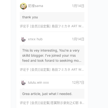
尼禄sama
1月14日
thank you
评论于
[会员][设定集] 島田フミカネ ART WORKS EXTRA Luminous Witches[DL]
xnxx hub
1月14日
This iis vey interesting, You're a very
skilld blogger. I've joined your rrss
feed and look forard to seekimg mor
of your wonderfu post. Also, I've sh…
评论于
[会员][设定集] 島田フミカネ ART WORKS EXTRA Luminous Witches[DL]
lululu.win xxx
12月7日
Grea article, just what I needed.
评论于
[会员][设定集]苍翼默示录刻之幻影 BLAZBLUE CHRONOPHANTASMA 公式設定資料集II