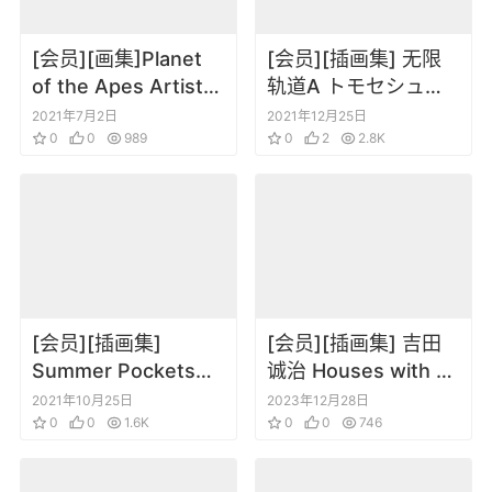
[会员][画集]Planet
[会员][插画集] 无限
of the Apes Artist
轨道A トモセシュン
Tribute
サク画集
2021年7月2日
2021年12月25日
0
0
989
0
2
2.8K
[会员][插画集]
[会员][插画集] 吉田
Summer Pockets
诚治 Houses with a
REFLECTION BLUE
Story
2021年10月25日
2023年12月28日
限定特典画集
0
0
1.6K
0
0
746