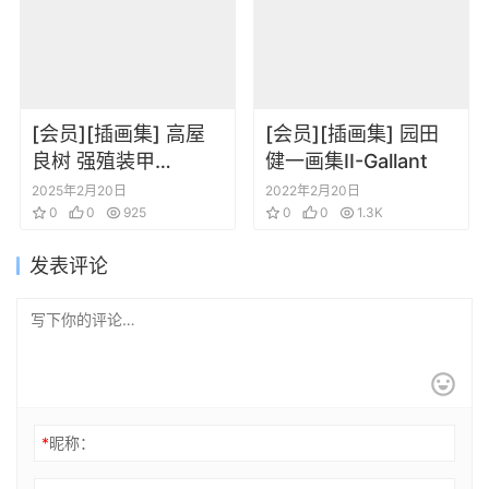
[会员][插画集] 高屋
[会员][插画集] 园田
良树 强殖装甲
健一画集II-Gallant
GUYVER
2025年2月20日
2022年2月20日
ILLUSTRATION
0
0
925
0
0
1.3K
CHRONICLE[DL]
发表评论
*
昵称：