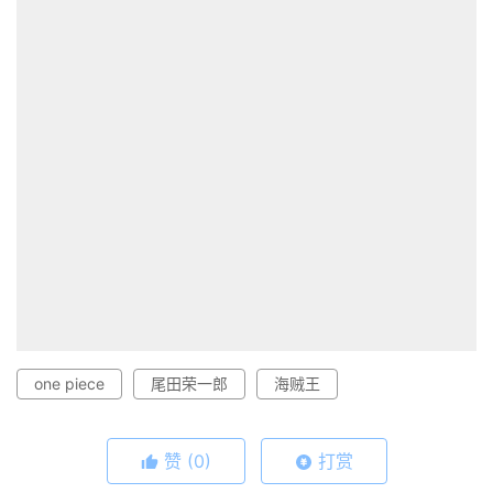
one piece
尾田荣一郎
海贼王
赞
(0)
打赏