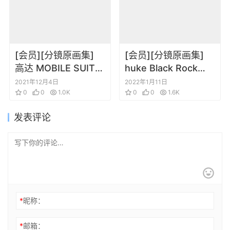
[会员][分镜原画集]
[会员][分镜原画集]
高达 MOBILE SUIT
huke Black Rock
GUNDAM
Shooter黑岩射手原
2021年12月4日
2022年1月11日
NARRATIVE 本編原
0
0
1.0K
画分镜集
0
0
1.6K
画集
发表评论
*
昵称：
*
邮箱：