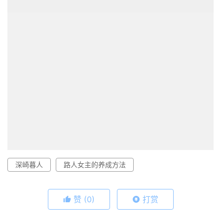
深崎暮人
路人女主的养成方法
赞
(0)
打赏