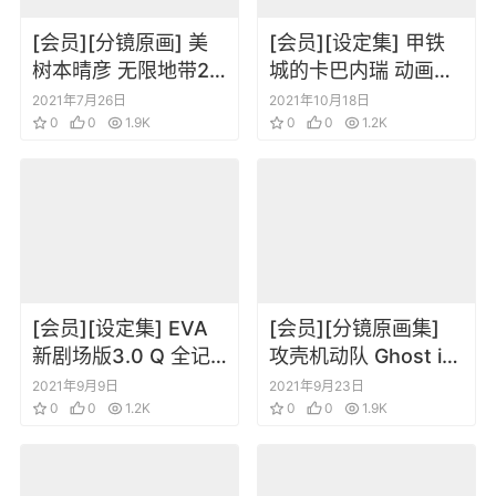
[会员][分镜原画] 美
[会员][设定集] 甲铁
树本晴彦 无限地带23
城的卡巴内瑞 动画分
SPECIAL PRESENT
镜线稿原画集
2021年7月26日
2021年10月18日
原画集 SETTE1
0
0
1.9K
0
0
1.2K
[会员][设定集] EVA
[会员][分镜原画集]
新剧场版3.0 Q 全记
攻壳机动队 Ghost in
录全集
the Shell 人物线稿分
2021年9月9日
2021年9月23日
0
0
1.2K
镜原画集 Archives
0
0
1.9K