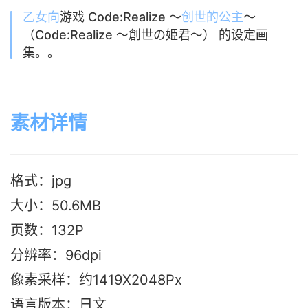
乙女向
游戏 Code:Realize ～
创世的公主
～
（Code:Realize ～創世の姫君～） 的设定画
集。。
素材详情
格式：jpg
大小：50.6MB
页数：132P
分辨率：96dpi
像素采样：约1419X2048Px
语言版本
：日文