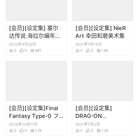
[会员][设定集] 塞尔
[会员][设定集] NieR
达传说 海拉尔编年史
Art 幸田和磨美术集
Hyrule Historia 设定
2022年4月22日
2021年7月14日
原画集
0
0
891
0
0
1.8K
[会员][设定集]Final
[会员][设定集]
Fantasy Type-0 フ
DRAG-ON
ァイナルファンタジ
DRAGOON2 龙背上
2024年10月11日
2021年7月3日
ー零式 公式設定資料
0
0
1.2K
的骑兵DOD2 设定资
0
0
1.2K