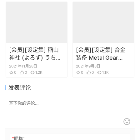
集 朱ノ秘史
料集 -Memory of
Blood
[会员][设定集] 稲山
[会员][设定集] 合金
神社 (よろず) うちの
装备 Metal Gear
こが1ばんかわいい!!X
Solid I-IV Studio
2021年11月28日
2021年9月8日
0
0
1.2K
Works
0
0
1.1K
发表评论
*
昵称：