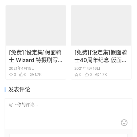
Guide
[免费][设定集]假面骑
[免费][设定集]假面骑
士 Wizard 特摄剧写
士40周年纪念 仮面ラ
真集设定图资料画集
イダー年代记
2021年4月15日
2021年4月16日
0
0
1.7K
0
0
1.7K
发表评论