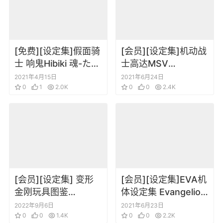
[免费][设定集]假面骑
[会员][设定集]机动战
士 响鬼Hibiki 魂-たま
士高达MSV
しい 特写写真集
Handbook复刻版 扎
2021年4月15日
2021年6月24日
0
1
2.0K
古篇/吉恩军MS・MA
0
0
2.4K
編/联邦军篇
[会员][设定集] 变形
[会员][设定集]EVA机
金刚玩具图鉴
体设定集 Evangelion
Cybertronian
Anima – Visual Book
2022年9月6日
2021年6月23日
Transformers Field
0
0
1.4K
0
0
2.2K